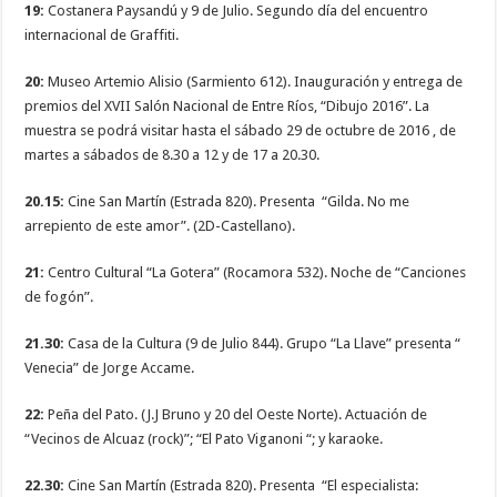
19:
Costanera Paysandú y 9 de Julio. Segundo día del encuentro
internacional de Graffiti.
20:
Museo Artemio Alisio (Sarmiento 612). Inauguración y entrega de
premios del XVII Salón Nacional de Entre Ríos, “Dibujo 2016”. La
muestra se podrá visitar hasta el sábado 29 de octubre de 2016 , de
martes a sábados de 8.30 a 12 y de 17 a 20.30.
20.15:
Cine San Martín (Estrada 820). Presenta “Gilda. No me
arrepiento de este amor”. (2D-Castellano).
21:
Centro Cultural “La Gotera” (Rocamora 532). Noche de “Canciones
de fogón”.
21.30:
Casa de la Cultura (9 de Julio 844). Grupo “La Llave” presenta “
Venecia” de Jorge Accame.
22:
Peña del Pato. (J.J Bruno y 20 del Oeste Norte). Actuación de
“Vecinos de Alcuaz (rock)”; “El Pato Viganoni “; y karaoke.
22.30:
Cine San Martín (Estrada 820). Presenta “El especialista: