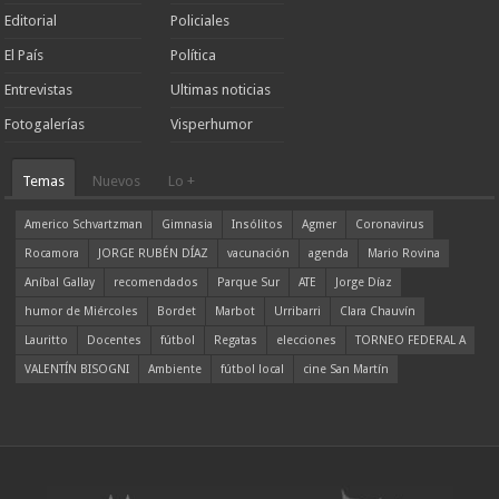
Editorial
Policiales
El País
Política
Entrevistas
Ultimas noticias
Fotogalerías
Visperhumor
Temas
Nuevos
Lo +
Americo Schvartzman
Gimnasia
Insólitos
Agmer
Coronavirus
Rocamora
JORGE RUBÉN DÍAZ
vacunación
agenda
Mario Rovina
Aníbal Gallay
recomendados
Parque Sur
ATE
Jorge Díaz
humor de Miércoles
Bordet
Marbot
Urribarri
Clara Chauvín
Lauritto
Docentes
fútbol
Regatas
elecciones
TORNEO FEDERAL A
VALENTÍN BISOGNI
Ambiente
fútbol local
cine San Martín