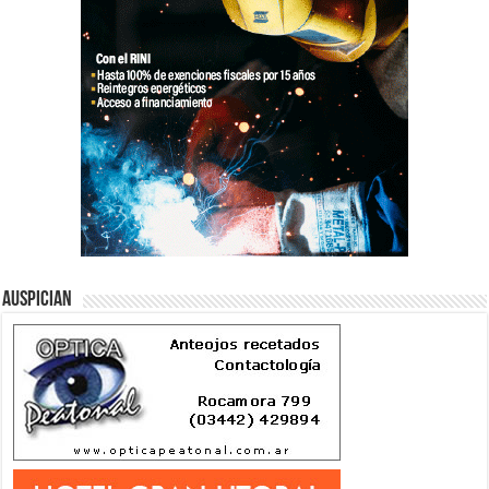
Auspician