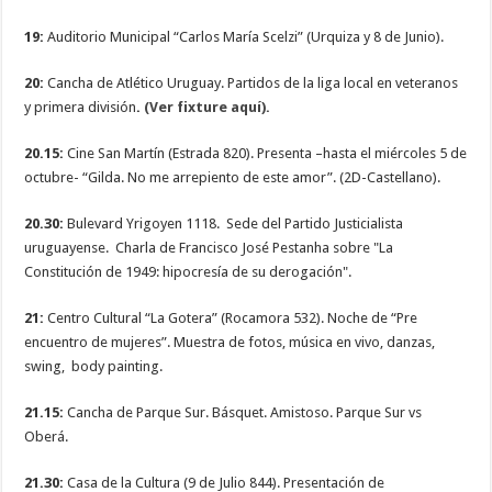
19:
Auditorio Municipal “Carlos María Scelzi” (Urquiza y 8 de Junio).
20:
Cancha de Atlético Uruguay. Partidos de la liga local en veteranos
y primera división
.
(Ver fixture aquí).
20.15:
Cine San Martín (Estrada 820). Presenta –hasta el miércoles 5 de
octubre- “Gilda. No me arrepiento de este amor”. (2D-Castellano).
20.30:
Bulevard Yrigoyen 1118. Sede del Partido Justicialista
uruguayense. Charla de Francisco José Pestanha sobre "La
Constitución de 1949: hipocresía de su derogación".
21:
Centro Cultural “La Gotera” (Rocamora 532). Noche de “Pre
encuentro de mujeres”. Muestra de fotos, música en vivo, danzas,
swing, body painting.
21.15:
Cancha de Parque Sur. Básquet. Amistoso. Parque Sur vs
Oberá.
21.30:
Casa de la Cultura (9 de Julio 844). Presentación de