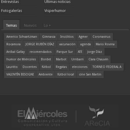
Entrevistas
Ultimas noticias
Fotogalerías
Visperhumor
Temas
Nuevos
Lo +
Americo Schvartzman
Gimnasia
Insólitos
Agmer
Coronavirus
Rocamora
JORGE RUBÉN DÍAZ
vacunación
agenda
Mario Rovina
Aníbal Gallay
recomendados
Parque Sur
ATE
Jorge Díaz
humor de Miércoles
Bordet
Marbot
Urribarri
Clara Chauvín
Lauritto
Docentes
fútbol
Regatas
elecciones
TORNEO FEDERAL A
VALENTÍN BISOGNI
Ambiente
fútbol local
cine San Martín