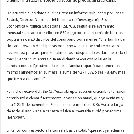
vislumbrar un 2024 sin techo de subas de precios en la cercanía.
De acuerdo a los datos que registra un informe publicado por Isaac
Rudnik, Director Nacional del Instituto de Investigación Social,
Económica y Política Ciudadana (ISEPCI), según el relevamiento
mensual realizado por ellos en 850 negocios de cercanía de barrios
populares de 20 distritos del conurbano bonaerense, “una familia de
dos adultos/as y dos hijos/as pequeños/as en noviembre pasado
necesitaba para adquirir sus alimentos indispensables durante todo el
mes $182.905”, mientras que en diciembre –ya con Milei en la
conducción del Ejecutivo- “la misma familia requirió para tener los
mismos alimentos en su mesa la suma de $271.572 o sea 48,48% más
que treinta días antes”.
Para el directivo del ISEPCI, “esta abrupta suba en diciembre también
contribuyó a elevar fuertemente la variación anual, que ya venía muy
alta (185% de noviembre 2022 al mismo mes de 2023). Así a lo largo
de todo el año 2023 la canasta básica alimentaria subió por encima
del 323%”.
En tanto, con respecto a la canasta básica total, “que incluye, además