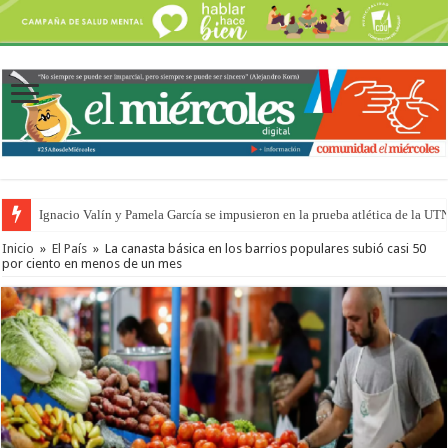
Ignacio Valín y Pamela García se impusieron en la prueba atlética de la UT
Traigo el litoral en mi canción: 100 años de Aníbal Sampayo
Inicio
»
El País
»
La canasta básica en los barrios populares subió casi 50
por ciento en menos de un mes