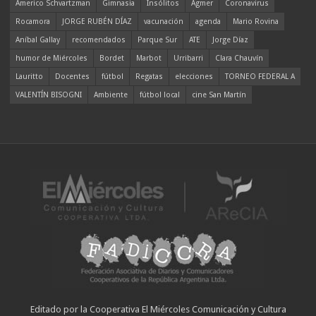
Americo Schvartzman
Gimnasia
Insólitos
Agmer
Coronavirus
Rocamora
JORGE RUBÉN DÍAZ
vacunación
agenda
Mario Rovina
Aníbal Gallay
recomendados
Parque Sur
ATE
Jorge Díaz
humor de Miércoles
Bordet
Marbot
Urribarri
Clara Chauvín
Lauritto
Docentes
fútbol
Regatas
elecciones
TORNEO FEDERAL A
VALENTÍN BISOGNI
Ambiente
fútbol local
cine San Martín
Editado por la Cooperativa El Miércoles Comunicación y Cultura