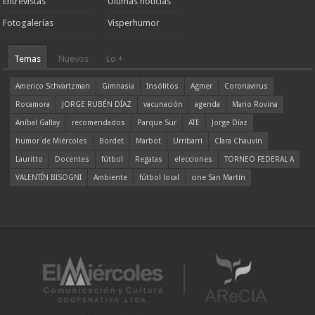
Entrevistas
Ultimas noticias
Fotogalerías
Visperhumor
Temas
Nuevos
Lo +
Americo Schvartzman
Gimnasia
Insólitos
Agmer
Coronavirus
Rocamora
JORGE RUBÉN DÍAZ
vacunación
agenda
Mario Rovina
Aníbal Gallay
recomendados
Parque Sur
ATE
Jorge Díaz
humor de Miércoles
Bordet
Marbot
Urribarri
Clara Chauvín
Lauritto
Docentes
fútbol
Regatas
elecciones
TORNEO FEDERAL A
VALENTÍN BISOGNI
Ambiente
fútbol local
cine San Martín