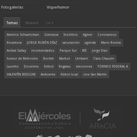
Fotogalerías
Visperhumor
Temas
Nuevos
Lo +
Americo Schvartzman
Gimnasia
Insólitos
Agmer
Coronavirus
Rocamora
JORGE RUBÉN DÍAZ
vacunación
agenda
Mario Rovina
Aníbal Gallay
recomendados
Parque Sur
ATE
Jorge Díaz
humor de Miércoles
Bordet
Marbot
Urribarri
Clara Chauvín
Lauritto
Docentes
fútbol
Regatas
elecciones
TORNEO FEDERAL A
VALENTÍN BISOGNI
Ambiente
fútbol local
cine San Martín