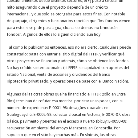
cuestionamientos desde distintos sectores, el PJ puso a circular un
mito asegurando que el proyecto dependía de un crédito
internacional, y que solo se otorgaba para estos fines. Con notable
desparpajo, dirigentes y funcionarios repetían que “los fondos vienen
para esto, si se pide para agua, cloacas o demás, no brindarán
fondos”. Algunos de ellos lo siguen diciendo aun hoy.
Tal como lo publicamos entonces, eso no era cierto. Cualquiera puede
constatarlo: basta con entrar al sitio digital del FFFIR y verificar qué
otros proyectos se financian y además, cómo se obtienen los fondos.
No hay créditos internacionales (el FFFIR se capitalizó con aportes del
Estado Nacional, venta de acciones y dividendos del Banco
Hipotecario privatizado, y operaciones de pase con el Banco Nación).
Algunas de las otras obras que ha financiado el FFFIR (sólo en Entre
Ríos) terminan de refutar esa mentira: por citar unas pocas, con su
número de expediente: E-0001-98: desagües cloacales en
Gualeguaychú; E-0002-98: colector cloacal en Victoria; E-0070-07: obra
básica, pavimento y puentes en el acceso a Puerto Ibicuy; E-0090-08:
recuperación ambiental del arroyo Manzores, en Concordia. Por
supuesto que en el sitio hay muchas más. En síntesis, las obras