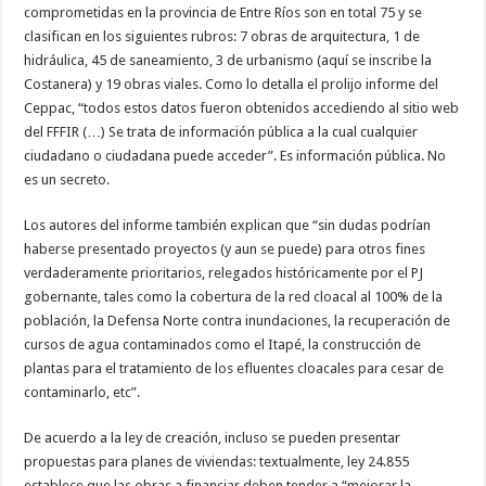
comprometidas en la provincia de Entre Ríos son en total 75 y se
clasifican en los siguientes rubros: 7 obras de arquitectura, 1 de
hidráulica, 45 de saneamiento, 3 de urbanismo (aquí se inscribe la
Costanera) y 19 obras viales. Como lo detalla el prolijo informe del
Ceppac, “todos estos datos fueron obtenidos accediendo al sitio web
del FFFIR (…) Se trata de información pública a la cual cualquier
ciudadano o ciudadana puede acceder”. Es información pública. No
es un secreto.
Los autores del informe también explican que “sin dudas podrían
haberse presentado proyectos (y aun se puede) para otros fines
verdaderamente prioritarios, relegados históricamente por el PJ
gobernante, tales como la cobertura de la red cloacal al 100% de la
población, la Defensa Norte contra inundaciones, la recuperación de
cursos de agua contaminados como el Itapé, la construcción de
plantas para el tratamiento de los efluentes cloacales para cesar de
contaminarlo, etc”.
De acuerdo a la ley de creación, incluso se pueden presentar
propuestas para planes de viviendas: textualmente, ley 24.855
establece que las obras a financiar deben tender a “mejorar la