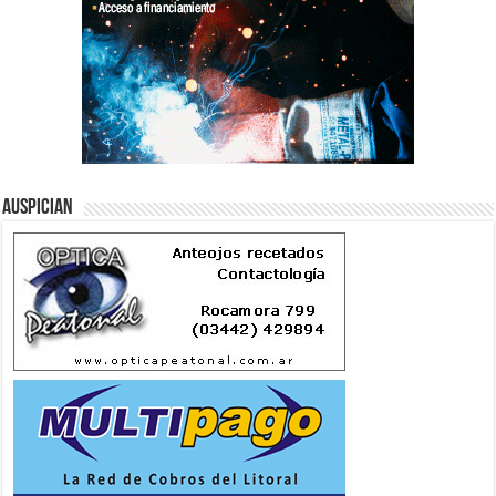
Auspician