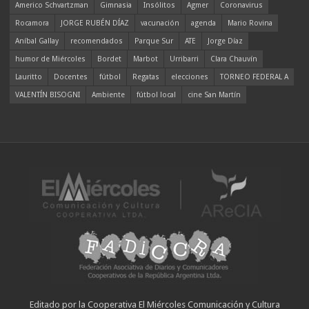
Americo Schvartzman
Gimnasia
Insólitos
Agmer
Coronavirus
Rocamora
JORGE RUBÉN DÍAZ
vacunación
agenda
Mario Rovina
Aníbal Gallay
recomendados
Parque Sur
ATE
Jorge Díaz
humor de Miércoles
Bordet
Marbot
Urribarri
Clara Chauvín
Lauritto
Docentes
fútbol
Regatas
elecciones
TORNEO FEDERAL A
VALENTÍN BISOGNI
Ambiente
fútbol local
cine San Martín
Editado por la Cooperativa El Miércoles Comunicación y Cultura