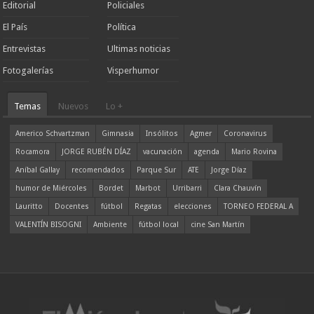
Editorial
Policiales
El País
Política
Entrevistas
Ultimas noticias
Fotogalerías
Visperhumor
Temas
Nuevos
Lo +
Americo Schvartzman
Gimnasia
Insólitos
Agmer
Coronavirus
Rocamora
JORGE RUBÉN DÍAZ
vacunación
agenda
Mario Rovina
Aníbal Gallay
recomendados
Parque Sur
ATE
Jorge Díaz
humor de Miércoles
Bordet
Marbot
Urribarri
Clara Chauvín
Lauritto
Docentes
fútbol
Regatas
elecciones
TORNEO FEDERAL A
VALENTÍN BISOGNI
Ambiente
fútbol local
cine San Martín