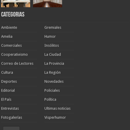
Categorias
Ambiente
Gremiales
Amelia
Humor
Comerciales
Insólitos
Cooperativismo
La Ciudad
Correo de Lectores
La Provincia
Cultura
La Región
Deportes
Novedades
Editorial
Policiales
El País
Política
Entrevistas
Ultimas noticias
Fotogalerías
Visperhumor