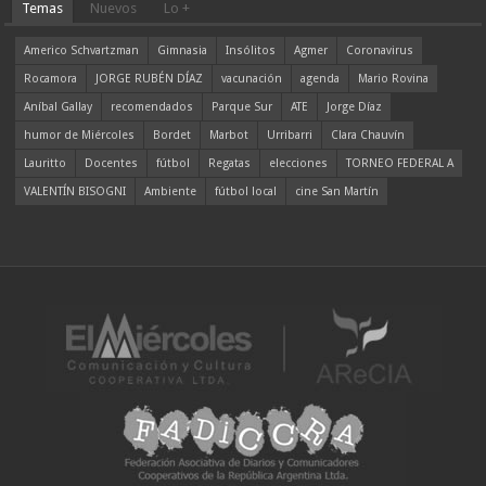
Temas
Nuevos
Lo +
Americo Schvartzman
Gimnasia
Insólitos
Agmer
Coronavirus
Rocamora
JORGE RUBÉN DÍAZ
vacunación
agenda
Mario Rovina
Aníbal Gallay
recomendados
Parque Sur
ATE
Jorge Díaz
humor de Miércoles
Bordet
Marbot
Urribarri
Clara Chauvín
Lauritto
Docentes
fútbol
Regatas
elecciones
TORNEO FEDERAL A
VALENTÍN BISOGNI
Ambiente
fútbol local
cine San Martín