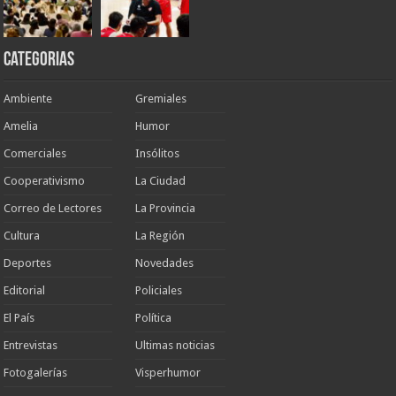
Categorias
Ambiente
Gremiales
Amelia
Humor
Comerciales
Insólitos
Cooperativismo
La Ciudad
Correo de Lectores
La Provincia
Cultura
La Región
Deportes
Novedades
Editorial
Policiales
El País
Política
Entrevistas
Ultimas noticias
Fotogalerías
Visperhumor