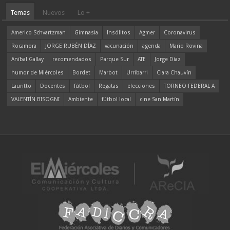
Temas
Nuevos
Lo +
Americo Schvartzman
Gimnasia
Insólitos
Agmer
Coronavirus
Rocamora
JORGE RUBÉN DÍAZ
vacunación
agenda
Mario Rovina
Aníbal Gallay
recomendados
Parque Sur
ATE
Jorge Díaz
humor de Miércoles
Bordet
Marbot
Urribarri
Clara Chauvín
Lauritto
Docentes
fútbol
Regatas
elecciones
TORNEO FEDERAL A
VALENTÍN BISOGNI
Ambiente
fútbol local
cine San Martín