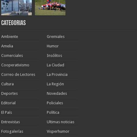
Categorias
Ambiente
Gremiales
Amelia
Humor
Comerciales
Insólitos
Cooperativismo
La Ciudad
Correo de Lectores
La Provincia
Cultura
La Región
Deportes
Novedades
Editorial
Policiales
El País
Política
Entrevistas
Ultimas noticias
Fotogalerías
Visperhumor