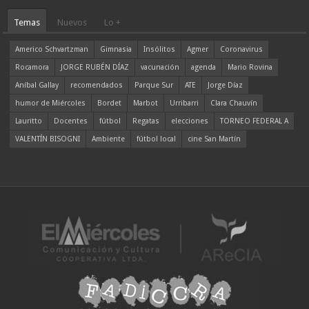
Temas
Nuevos
Lo +
Americo Schvartzman
Gimnasia
Insólitos
Agmer
Coronavirus
Rocamora
JORGE RUBÉN DÍAZ
vacunación
agenda
Mario Rovina
Aníbal Gallay
recomendados
Parque Sur
ATE
Jorge Díaz
humor de Miércoles
Bordet
Marbot
Urribarri
Clara Chauvín
Lauritto
Docentes
fútbol
Regatas
elecciones
TORNEO FEDERAL A
VALENTÍN BISOGNI
Ambiente
fútbol local
cine San Martín