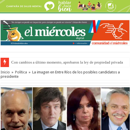
Con cambios a último momento, aprobaron la ley de propiedad privada
Adopción en Entre Ríos: el 35% de los 90 niños, niñas y adolescentes que 
Inicio
»
Política
»
La imagen en Entre Ríos de los posibles candidatos a
presidente