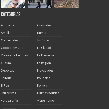
Categorias
Ambiente
Gremiales
Amelia
Humor
Comerciales
Insólitos
Cooperativismo
La Ciudad
Correo de Lectores
La Provincia
Cultura
La Región
Deportes
Novedades
Editorial
Policiales
El País
Política
Entrevistas
Ultimas noticias
Fotogalerías
Visperhumor