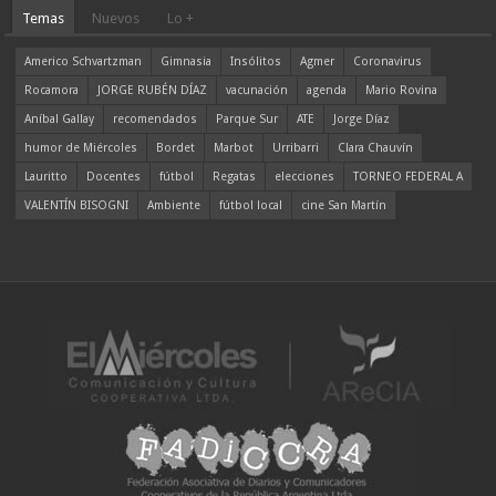
Temas
Nuevos
Lo +
Americo Schvartzman
Gimnasia
Insólitos
Agmer
Coronavirus
Rocamora
JORGE RUBÉN DÍAZ
vacunación
agenda
Mario Rovina
Aníbal Gallay
recomendados
Parque Sur
ATE
Jorge Díaz
humor de Miércoles
Bordet
Marbot
Urribarri
Clara Chauvín
Lauritto
Docentes
fútbol
Regatas
elecciones
TORNEO FEDERAL A
VALENTÍN BISOGNI
Ambiente
fútbol local
cine San Martín