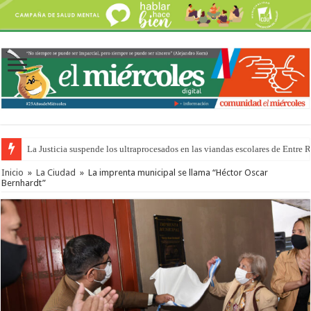
La Justicia suspende los ultraprocesados en las viandas escolares de Entre 
Se presentará la obra “La Runfla de los Macanos”
Inicio
»
La Ciudad
»
La imprenta municipal se llama “Héctor Oscar
Bernhardt”