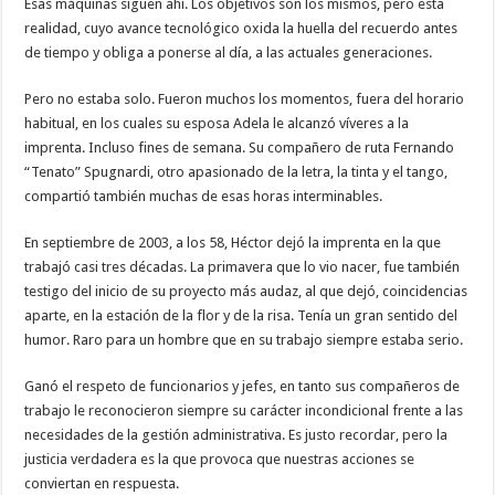
Esas máquinas siguen ahí. Los objetivos son los mismos, pero esta
realidad, cuyo avance tecnológico oxida la huella del recuerdo antes
de tiempo y obliga a ponerse al día, a las actuales generaciones.
Pero no estaba solo. Fueron muchos los momentos, fuera del horario
habitual, en los cuales su esposa Adela le alcanzó víveres a la
imprenta. Incluso fines de semana. Su compañero de ruta Fernando
“Tenato” Spugnardi, otro apasionado de la letra, la tinta y el tango,
compartió también muchas de esas horas interminables.
En septiembre de 2003, a los 58, Héctor dejó la imprenta en la que
trabajó casi tres décadas. La primavera que lo vio nacer, fue también
testigo del inicio de su proyecto más audaz, al que dejó, coincidencias
aparte, en la estación de la flor y de la risa. Tenía un gran sentido del
humor. Raro para un hombre que en su trabajo siempre estaba serio.
Ganó el respeto de funcionarios y jefes, en tanto sus compañeros de
trabajo le reconocieron siempre su carácter incondicional frente a las
necesidades de la gestión administrativa. Es justo recordar, pero la
justicia verdadera es la que provoca que nuestras acciones se
conviertan en respuesta.