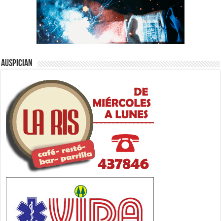
Auspician