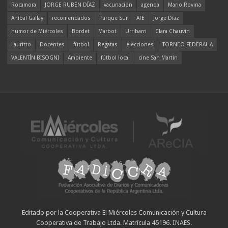
Rocamora
JORGE RUBÉN DÍAZ
vacunación
agenda
Mario Rovina
Aníbal Gallay
recomendados
Parque Sur
ATE
Jorge Díaz
humor de Miércoles
Bordet
Marbot
Urribarri
Clara Chauvín
Lauritto
Docentes
fútbol
Regatas
elecciones
TORNEO FEDERAL A
VALENTÍN BISOGNI
Ambiente
fútbol local
cine San Martín
Editado por la Cooperativa El Miércoles Comunicación y Cultura
Cooperativa de Trabajo Ltda. Matrícula 45196. INAES.