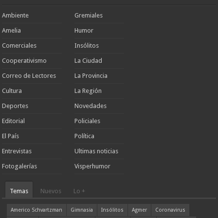
Ambiente
Gremiales
Amelia
Humor
Comerciales
Insólitos
Cooperativismo
La Ciudad
Correo de Lectores
La Provincia
Cultura
La Región
Deportes
Novedades
Editorial
Policiales
El País
Política
Entrevistas
Ultimas noticias
Fotogalerías
Visperhumor
Temas
Nuevos
Lo +
Americo Schvartzman
Gimnasia
Insólitos
Agmer
Coronavirus