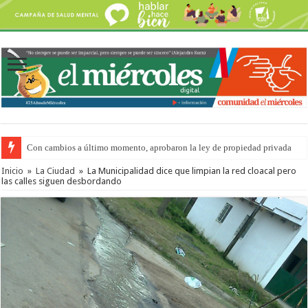
Con cambios a último momento, aprobaron la ley de propiedad privada
Del viernes 7 al domingo 9 de agosto: la agenda ¿A dónde ir? para este find
Inicio
»
La Ciudad
»
La Municipalidad dice que limpian la red cloacal pero
las calles siguen desbordando