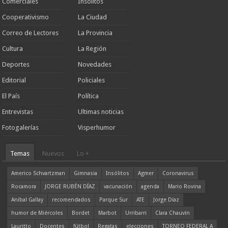
Comerciales
Insólitos
Cooperativismo
La Ciudad
Correo de Lectores
La Provincia
Cultura
La Región
Deportes
Novedades
Editorial
Policiales
El País
Política
Entrevistas
Ultimas noticias
Fotogalerías
Visperhumor
Temas
Nuevos
Lo +
Americo Schvartzman
Gimnasia
Insólitos
Agmer
Coronavirus
Rocamora
JORGE RUBÉN DÍAZ
vacunación
agenda
Mario Rovina
Aníbal Gallay
recomendados
Parque Sur
ATE
Jorge Díaz
humor de Miércoles
Bordet
Marbot
Urribarri
Clara Chauvín
Lauritto
Docentes
fútbol
Regatas
elecciones
TORNEO FEDERAL A