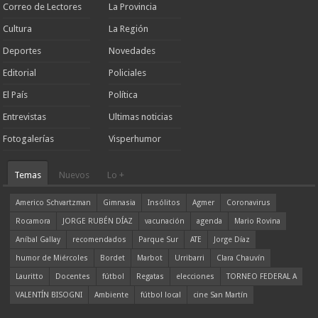
Correo de Lectores
La Provincia
Cultura
La Región
Deportes
Novedades
Editorial
Policiales
El País
Política
Entrevistas
Ultimas noticias
Fotogalerías
Visperhumor
Temas
Nuevos
Lo +
Americo Schvartzman
Gimnasia
Insólitos
Agmer
Coronavirus
Rocamora
JORGE RUBÉN DÍAZ
vacunación
agenda
Mario Rovina
Aníbal Gallay
recomendados
Parque Sur
ATE
Jorge Díaz
humor de Miércoles
Bordet
Marbot
Urribarri
Clara Chauvín
Lauritto
Docentes
fútbol
Regatas
elecciones
TORNEO FEDERAL A
VALENTÍN BISOGNI
Ambiente
fútbol local
cine San Martín