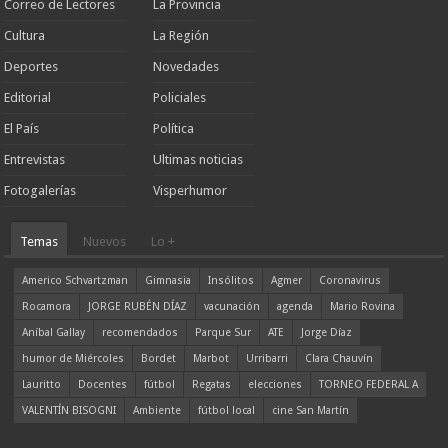
Correo de Lectores
La Provincia
Cultura
La Región
Deportes
Novedades
Editorial
Policiales
El País
Política
Entrevistas
Ultimas noticias
Fotogalerías
Visperhumor
Temas
Nuevos
Lo +
Americo Schvartzman
Gimnasia
Insólitos
Agmer
Coronavirus
Rocamora
JORGE RUBÉN DÍAZ
vacunación
agenda
Mario Rovina
Aníbal Gallay
recomendados
Parque Sur
ATE
Jorge Díaz
humor de Miércoles
Bordet
Marbot
Urribarri
Clara Chauvín
Lauritto
Docentes
fútbol
Regatas
elecciones
TORNEO FEDERAL A
VALENTÍN BISOGNI
Ambiente
fútbol local
cine San Martín