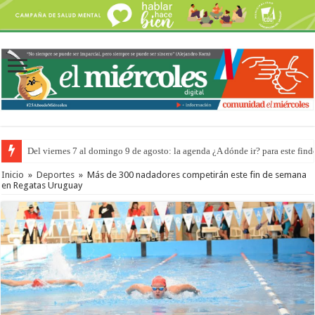
Del viernes 7 al domingo 9 de agosto: la agenda ¿A dónde ir? para este find
El frío y el viento no impidieron que en La Histórica se expresaran
Inicio
»
Deportes
»
Más de 300 nadadores competirán este fin de semana
en Regatas Uruguay