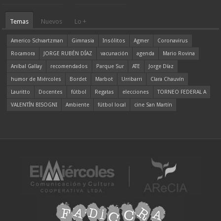
Temas
Nuevos
Lo +
Americo Schvartzman
Gimnasia
Insólitos
Agmer
Coronavirus
Rocamora
JORGE RUBÉN DÍAZ
vacunación
agenda
Mario Rovina
Aníbal Gallay
recomendados
Parque Sur
ATE
Jorge Díaz
humor de Miércoles
Bordet
Marbot
Urribarri
Clara Chauvín
Lauritto
Docentes
fútbol
Regatas
elecciones
TORNEO FEDERAL A
VALENTÍN BISOGNI
Ambiente
fútbol local
cine San Martín