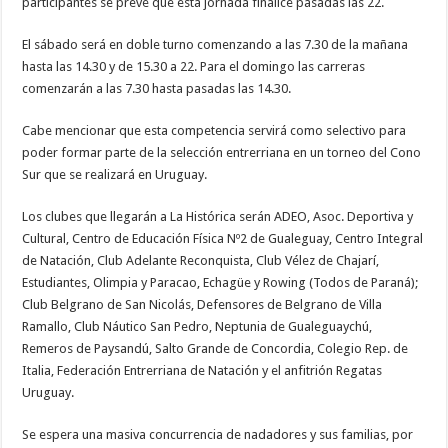
participantes se prevé que esta jornada finalice pasadas las 22.
El sábado será en doble turno comenzando a las 7.30 de la mañana
hasta las 14.30 y de 15.30 a 22. Para el domingo las carreras
comenzarán a las 7.30 hasta pasadas las 14.30.
Cabe mencionar que esta competencia servirá como selectivo para
poder formar parte de la selección entrerriana en un torneo del Cono
Sur que se realizará en Uruguay.
Los clubes que llegarán a La Histórica serán ADEO, Asoc. Deportiva y
Cultural, Centro de Educación Física Nº2 de Gualeguay, Centro Integral
de Natación, Club Adelante Reconquista, Club Vélez de Chajarí,
Estudiantes, Olimpia y Paracao, Echagüe y Rowing (Todos de Paraná);
Club Belgrano de San Nicolás, Defensores de Belgrano de Villa
Ramallo, Club Náutico San Pedro, Neptunia de Gualeguaychú,
Remeros de Paysandú, Salto Grande de Concordia, Colegio Rep. de
Italia, Federación Entrerriana de Natación y el anfitrión Regatas
Uruguay.
Se espera una masiva concurrencia de nadadores y sus familias, por