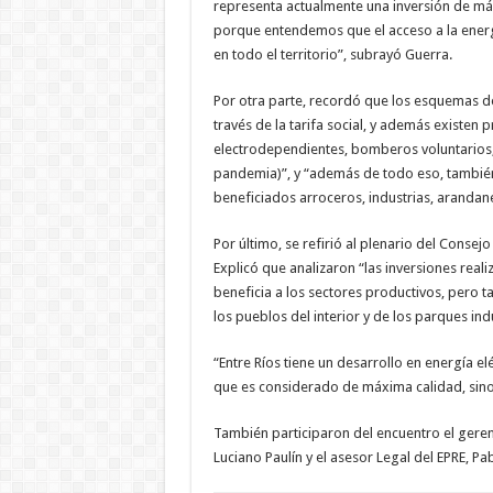
representa actualmente una inversión de má
porque entendemos que el acceso a la energ
en todo el territorio”, subrayó Guerra.
Por otra parte, recordó que los esquemas de
través de la tarifa social, y además existen
electrodependientes, bomberos voluntarios, 
pandemia)”, y “además de todo eso, también 
beneficiados arroceros, industrias, arandan
Por último, se refirió al plenario del Consej
Explicó que analizaron “las inversiones reali
beneficia a los sectores productivos, pero ta
los pueblos del interior y de los parques ind
“Entre Ríos tiene un desarrollo en energía el
que es considerado de máxima calidad, sino 
También participaron del encuentro el gerent
Luciano Paulín y el asesor Legal del EPRE, Pa