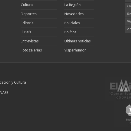
Cultura
La Región
Cl
Deportes
Novedades
Re
VA
Editorial
Policiales
ci
El País
Política
Entrevistas
Ultimas noticias
Fotogalerías
Visperhumor
cación y Cultura
INAES.