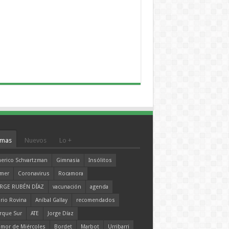
mas
Nuevos
Lo +
erico Schvartzman
Gimnasia
Insólitos
mer
Coronavirus
Rocamora
RGE RUBÉN DÍAZ
vacunación
agenda
rio Rovina
Aníbal Gallay
recomendados
rque Sur
ATE
Jorge Díaz
mor de Miércoles
Bordet
Marbot
Urribarri