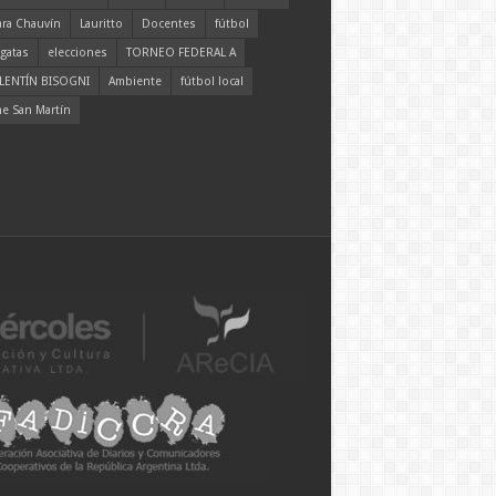
ara Chauvín
Lauritto
Docentes
fútbol
gatas
elecciones
TORNEO FEDERAL A
LENTÍN BISOGNI
Ambiente
fútbol local
ne San Martín