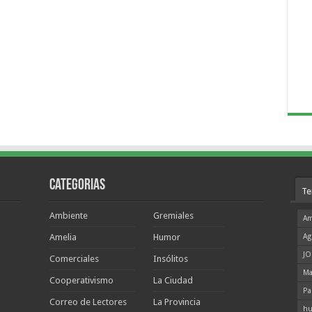
Categorias
Te
Ambiente
Gremiales
Am
Amelia
Humor
Ag
JO
Comerciales
Insólitos
Ma
Cooperativismo
La Ciudad
Pa
Correo de Lectores
La Provincia
hu