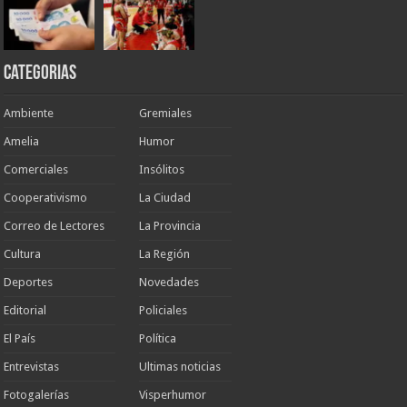
Categorias
Ambiente
Gremiales
Amelia
Humor
Comerciales
Insólitos
Cooperativismo
La Ciudad
Correo de Lectores
La Provincia
Cultura
La Región
Deportes
Novedades
Editorial
Policiales
El País
Política
Entrevistas
Ultimas noticias
Fotogalerías
Visperhumor