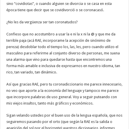
sino “covidiotas”, o cuando alguien se divorcia o se casa en esta
época tiene que decir que se covidivorció o se coronacasó.
¿No les da vergüenza ser tan coronatudos?
Confieso que no acostumbro a usar la e ni la x ni la @ y que me da
terrible paja (acá RAE, incorporame la acepción de sinónimo de
pereza) desdoblar todo el tiempo los, las, les, pero cuando utilizo el
masculino para referirme al conjunto diverso de personas, me suena
una alarma que vino para quedarse hasta que encontremos una
forma más amable e inclusiva de expresarnos en nuestro idioma, tan
rico, tan variado, tan dinámico.
Así que gracias RAE, pero tu coronadiccionario me parece innecesario,
no veo que aporte a la economía del lenguaje y tampoco me parece
que incorpore palabras de uso general. Voy a seguir puteando con
mis viejos insultos, tanto más gráficos y económicos.
Sigan velando ustedes por el buen uso de la lengua española, que nos
seguiremos pasando por el orto (que según la RAE es la salida o
aparición del sol por el horizonte) vuestros diccionarios, informes,