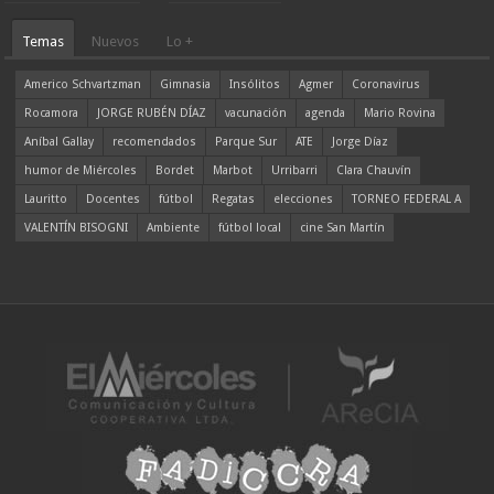
Temas
Nuevos
Lo +
Americo Schvartzman
Gimnasia
Insólitos
Agmer
Coronavirus
Rocamora
JORGE RUBÉN DÍAZ
vacunación
agenda
Mario Rovina
Aníbal Gallay
recomendados
Parque Sur
ATE
Jorge Díaz
humor de Miércoles
Bordet
Marbot
Urribarri
Clara Chauvín
Lauritto
Docentes
fútbol
Regatas
elecciones
TORNEO FEDERAL A
VALENTÍN BISOGNI
Ambiente
fútbol local
cine San Martín