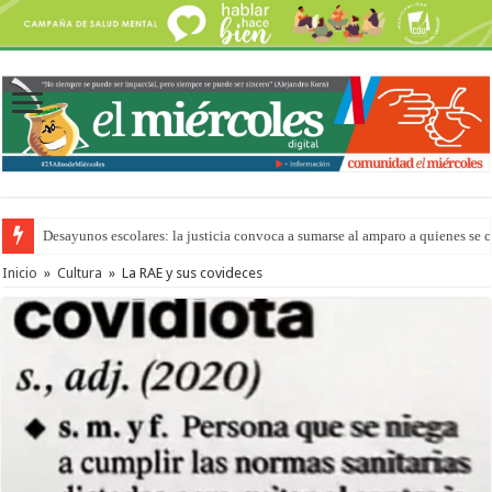
Desayunos escolares: la justicia convoca a sumarse al amparo a quienes se 
Inicio
»
Cultura
»
La RAE y sus covideces