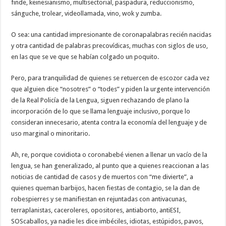
finde, keinesianismo, multisectorial, paspadura, reduccionismo,
sánguche, trolear, videollamada, vino, wok y zumba.
O sea: una cantidad impresionante de coronapalabras recién nacidas
y otra cantidad de palabras precovídicas, muchas con siglos de uso,
en las que se ve que se habían colgado un poquito.
Pero, para tranquilidad de quienes se retuercen de escozor cada vez
que alguien dice “nosotres” o “todes” y piden la urgente intervención
de la Real Policía de la Lengua, siguen rechazando de plano la
incorporación de lo que se llama lenguaje inclusivo, porque lo
consideran innecesario, atenta contra la economía del lenguaje y de
uso marginal o minoritario.
Ah, re, porque covidiota o coronabebé vienen a llenar un vacío de la
lengua, se han generalizado, al punto que a quienes reaccionan a las
noticias de cantidad de casos y de muertos con “me divierte”, a
quienes queman barbijos, hacen fiestas de contagio, se la dan de
robespierres y se manifiestan en rejuntadas con antivacunas,
terraplanistas, caceroleres, opositores, antiaborto, antiESI,
SOScaballos, ya nadie les dice imbéciles, idiotas, estúpidos, pavos,