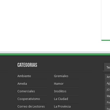
Categorias
Te
Ambiente
Gremiales
Am
Amelia
Humor
Ag
JO
Comerciales
Insólitos
Ma
Cooperativismo
La Ciudad
Pa
Correo de Lectores
La Provincia
hu