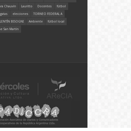
ara Chauvín
Lauritto
Docentes
fútbol
gatas
elecciones
TORNEO FEDERAL A
LENTÍN BISOGNI
Ambiente
fútbol local
ne San Martín