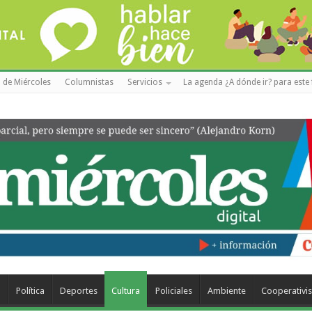
 de Miércoles
Columnistas
Servicios
La agenda ¿A dónde ir? para este 
a
Política
Deportes
Cultura
Policiales
Ambiente
Cooperativi