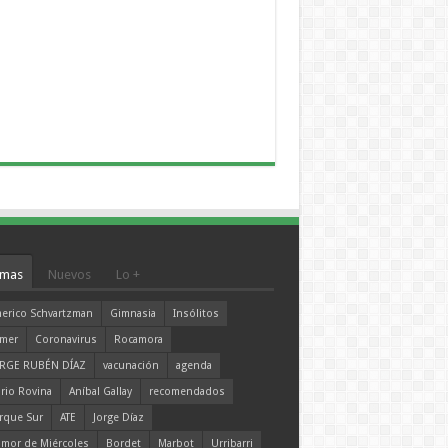
mas
Nuevos
Lo +
erico Schvartzman
Gimnasia
Insólitos
mer
Coronavirus
Rocamora
RGE RUBÉN DÍAZ
vacunación
agenda
rio Rovina
Aníbal Gallay
recomendados
rque Sur
ATE
Jorge Díaz
mor de Miércoles
Bordet
Marbot
Urribarri