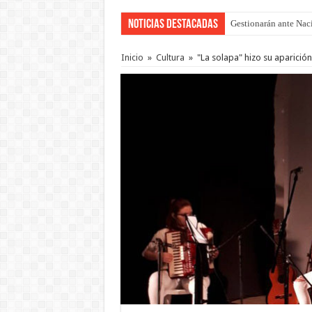
Noticias Destacadas
Gestionarán ante Nació
La media sanción a la
Inicio
»
Cultura
»
"La solapa" hizo su aparición