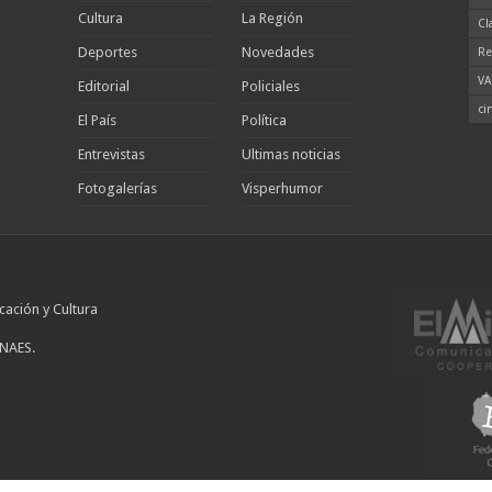
Cultura
La Región
Cl
Deportes
Novedades
Re
VA
Editorial
Policiales
ci
El País
Política
Entrevistas
Ultimas noticias
Fotogalerías
Visperhumor
cación y Cultura
INAES.