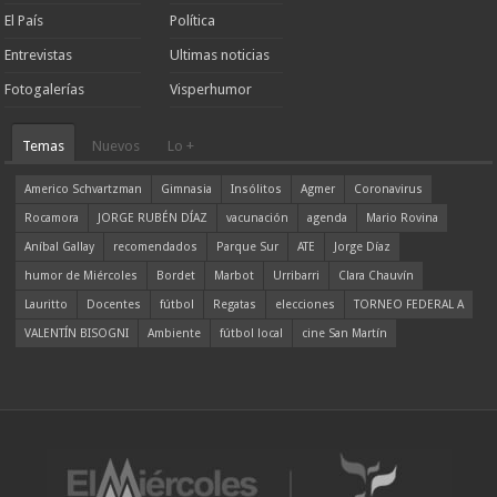
El País
Política
Entrevistas
Ultimas noticias
Fotogalerías
Visperhumor
Temas
Nuevos
Lo +
Americo Schvartzman
Gimnasia
Insólitos
Agmer
Coronavirus
Rocamora
JORGE RUBÉN DÍAZ
vacunación
agenda
Mario Rovina
Aníbal Gallay
recomendados
Parque Sur
ATE
Jorge Díaz
humor de Miércoles
Bordet
Marbot
Urribarri
Clara Chauvín
Lauritto
Docentes
fútbol
Regatas
elecciones
TORNEO FEDERAL A
VALENTÍN BISOGNI
Ambiente
fútbol local
cine San Martín