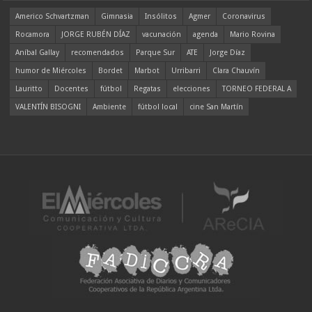
Americo Schvartzman
Gimnasia
Insólitos
Agmer
Coronavirus
Rocamora
JORGE RUBÉN DÍAZ
vacunación
agenda
Mario Rovina
Aníbal Gallay
recomendados
Parque Sur
ATE
Jorge Díaz
humor de Miércoles
Bordet
Marbot
Urribarri
Clara Chauvín
Lauritto
Docentes
fútbol
Regatas
elecciones
TORNEO FEDERAL A
VALENTÍN BISOGNI
Ambiente
fútbol local
cine San Martín