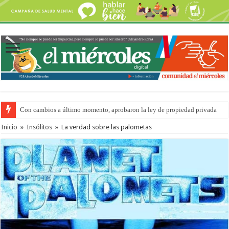
Con cambios a último momento, aprobaron la ley de propiedad privada
Inicio
»
Insólitos
»
La verdad sobre las palometas