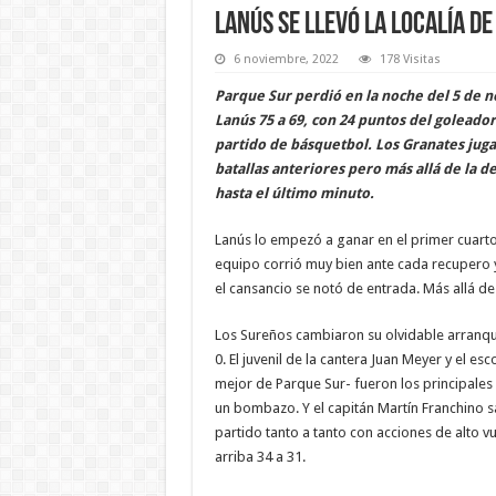
Lanús se llevó la localía d
6 noviembre, 2022
178 Visitas
Parque Sur perdió en la noche del 5 de no
Lanús 75 a 69, con 24 puntos del goleado
partido de básquetbol. Los Granates juga
batallas anteriores pero más allá de la 
hasta el último minuto.
Lanús lo empezó a ganar en el primer cuarto,
equipo corrió muy bien ante cada recupero 
el cansancio se notó de entrada. Más allá de
Los Sureños cambiaron su olvidable arranqu
0. El juvenil de la cantera Juan Meyer y el e
mejor de Parque Sur- fueron los principales
un bombazo. Y el capitán Martín Franchino sal
partido tanto a tanto con acciones de alto vu
arriba 34 a 31.