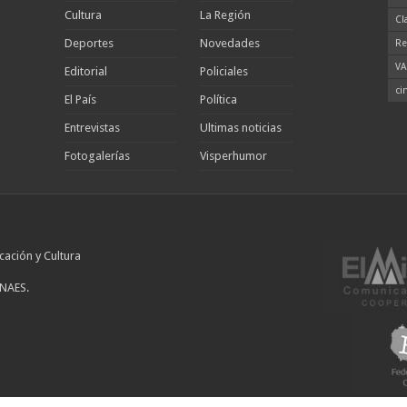
Cultura
La Región
Cl
Deportes
Novedades
Re
VA
Editorial
Policiales
ci
El País
Política
Entrevistas
Ultimas noticias
Fotogalerías
Visperhumor
cación y Cultura
INAES.