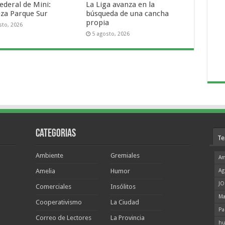
ederal de Mini:
La Liga avanza en la
za Parque Sur
búsqueda de una cancha
propia
sto, 2026
5 agosto, 2026
Categorias
Te
Ambiente
Gremiales
Am
Amelia
Humor
Ag
JO
Comerciales
Insólitos
Ma
Cooperativismo
La Ciudad
Pa
Correo de Lectores
La Provincia
hu