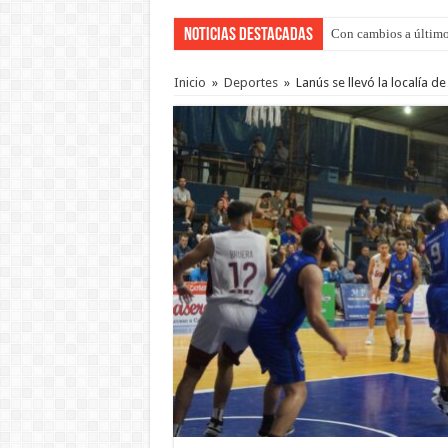
Noticias Destacadas
Con cambios a último
Del viernes 7 al domi
Inicio
»
Deportes
»
Lanús se llevó la localía d