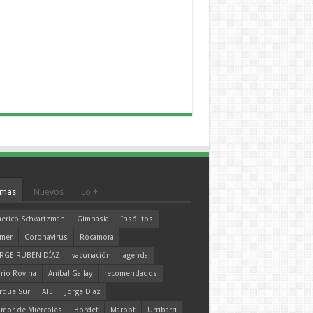
mas
Nuevos
Lo +
erico Schvartzman
Gimnasia
Insólitos
mer
Coronavirus
Rocamora
RGE RUBÉN DÍAZ
vacunación
agenda
rio Rovina
Aníbal Gallay
recomendados
rque Sur
ATE
Jorge Díaz
mor de Miércoles
Bordet
Marbot
Urribarri