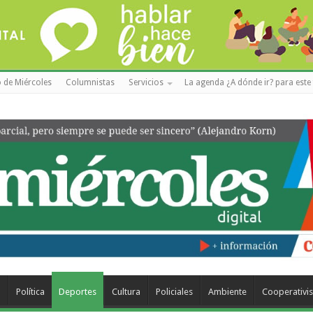
 de Miércoles
Columnistas
Servicios
La agenda ¿A dónde ir? para este 
a
Política
Deportes
Cultura
Policiales
Ambiente
Cooperativi