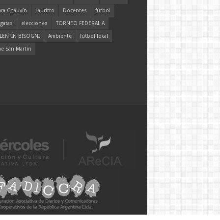
ara Chauvín
Lauritto
Docentes
fútbol
gatas
elecciones
TORNEO FEDERAL A
LENTÍN BISOGNI
Ambiente
fútbol local
ne San Martín