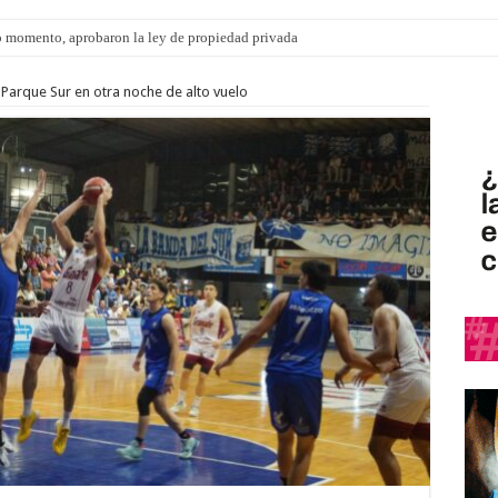
 momento, aprobaron la ley de propiedad privada
ngo 9 de agosto: la agenda ¿A dónde ir? para este finde
e Parque Sur en otra noche de alto vuelo