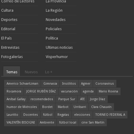
Correo de Lectores
La Provincia
Cultura
La Región
Deportes
Novedades
Editorial
Policiales
El País
Política
Entrevistas
Ultimas noticias
Fotogalerías
Visperhumor
Temas
Nuevos
Lo +
Americo Schvartzman
Gimnasia
Insólitos
Agmer
Coronavirus
Rocamora
JORGE RUBÉN DÍAZ
vacunación
agenda
Mario Rovina
Aníbal Gallay
recomendados
Parque Sur
ATE
Jorge Díaz
humor de Miércoles
Bordet
Marbot
Urribarri
Clara Chauvín
Lauritto
Docentes
fútbol
Regatas
elecciones
TORNEO FEDERAL A
VALENTÍN BISOGNI
Ambiente
fútbol local
cine San Martín