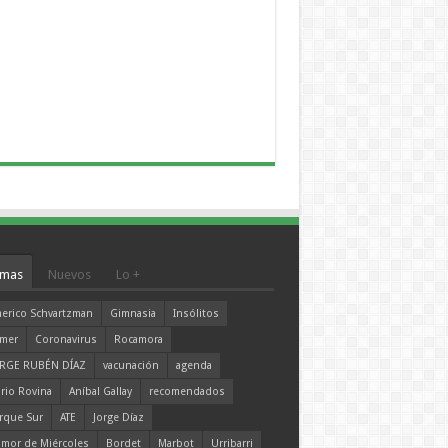
mas
Nuevos
Lo +
erico Schvartzman
Gimnasia
Insólitos
mer
Coronavirus
Rocamora
RGE RUBÉN DÍAZ
vacunación
agenda
rio Rovina
Aníbal Gallay
recomendados
rque Sur
ATE
Jorge Díaz
mor de Miércoles
Bordet
Marbot
Urribarri