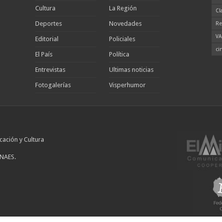
Cultura
La Región
Cl
Deportes
Novedades
Re
VA
Editorial
Policiales
ci
El País
Política
Entrevistas
Ultimas noticias
Fotogalerías
Visperhumor
cación y Cultura
INAES.