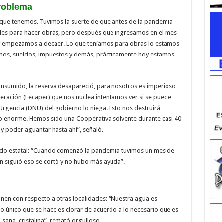
problema
 que tenemos. Tuvimos la suerte de que antes de la pandemia
les para hacer obras, pero después que ingresamos en el mes
 y empezamos a decaer. Lo que teníamos para obras lo estamos
mos, sueldos, impuestos y demás, prácticamente hoy estamos
nsumido, la reserva desapareció, para nosotros es imperioso
ederación (Fecaper) que nos nuclea intentamos ver si se puede
Urgencia (DNU) del gobierno lo niega. Esto nos destruirá
 enorme. Hemos sido una Cooperativa solvente durante casi 40
y poder aguantar hasta ahí”, señaló.
aldo estatal: “Cuando comenzó la pandemia tuvimos un mes de
n siguió eso se cortó y no hubo más ayuda”.
en con respecto a otras localidades: “Nuestra agua es
lo único que se hace es clorar de acuerdo a lo necesario que es
sana, cristalina”, remató orgulloso.