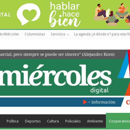
de Miércoles
Columnistas
Servicios
La agenda ¿A dónde ir? para este f
a
Política
Deportes
Cultura
Policiales
Ambiente
Cooperativi