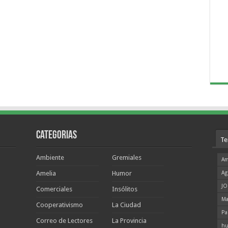
Categorias
Te
Ambiente
Gremiales
Am
Amelia
Humor
Ag
JO
Comerciales
Insólitos
Ma
Cooperativismo
La Ciudad
Pa
Correo de Lectores
La Provincia
hu