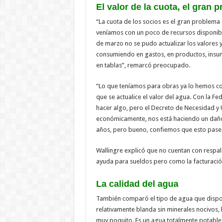
El valor de la cuota, el gran 
“La cuota de los socios es el gran problema
veníamos con un poco de recursos disponib
de marzo no se pudo actualizar los valores
consumiendo en gastos, en productos, insu
en tablas”, remarcó preocupado.
“Lo que teníamos para obras ya lo hemos co
que se actualice el valor del agua. Con la F
hacer algo, pero el Decreto de Necesidad y 
económicamente, nos está haciendo un daño
años, pero bueno, confiemos que esto pase 
Wallingre explicó que no cuentan con resp
ayuda para sueldos pero como la facturació
La calidad del agua
También comparó el tipo de agua que dispon
relativamente blanda sin minerales nocivos, 
muy poquito. Es un agua totalmente potable, 