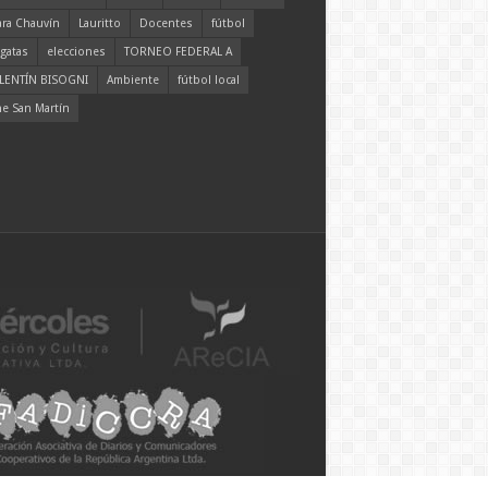
ara Chauvín
Lauritto
Docentes
fútbol
gatas
elecciones
TORNEO FEDERAL A
LENTÍN BISOGNI
Ambiente
fútbol local
ne San Martín