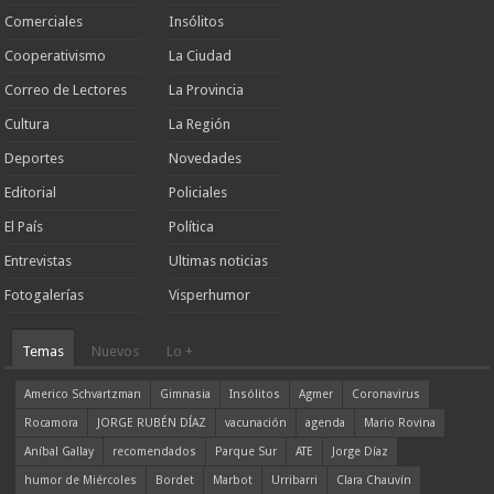
Comerciales
Insólitos
Cooperativismo
La Ciudad
Correo de Lectores
La Provincia
Cultura
La Región
Deportes
Novedades
Editorial
Policiales
El País
Política
Entrevistas
Ultimas noticias
Fotogalerías
Visperhumor
Temas
Nuevos
Lo +
Americo Schvartzman
Gimnasia
Insólitos
Agmer
Coronavirus
Rocamora
JORGE RUBÉN DÍAZ
vacunación
agenda
Mario Rovina
Aníbal Gallay
recomendados
Parque Sur
ATE
Jorge Díaz
humor de Miércoles
Bordet
Marbot
Urribarri
Clara Chauvín