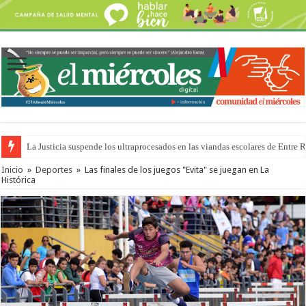
La Justicia suspende los ultraprocesados en las viandas escolares de Entre 
Se presentará la obra “La Runfla de los Macanos”
Inicio
»
Deportes
»
Las finales de los juegos "Evita" se juegan en La
Histórica