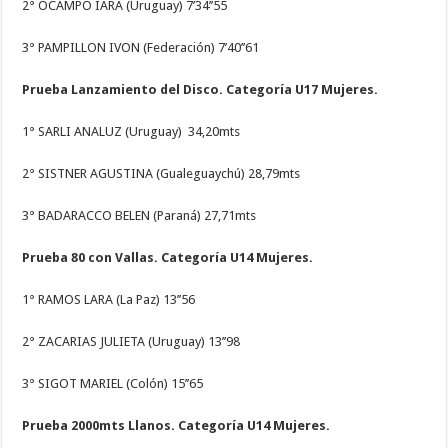
2° OCAMPO IARA (Uruguay) 7’34’’55
3° PAMPILLON IVON (Federación) 7’40’’61
Prueba Lanzamiento del Disco. Categoría U17 Mujeres.
1° SARLI ANALUZ (Uruguay) 34,20mts
2° SISTNER AGUSTINA (Gualeguaychú) 28,79mts
3° BADARACCO BELEN (Paraná) 27,71mts
Prueba 80 con Vallas. Categoría U14 Mujeres.
1° RAMOS LARA (La Paz) 13’’56
2° ZACARIAS JULIETA (Uruguay) 13’’98
3° SIGOT MARIEL (Colón) 15’’65
Prueba 2000mts Llanos. Categoría U14 Mujeres.