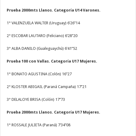
Prueba 2000mts Llanos. Categoría U14 Varones.
1° VALENZUELA WALTER (Uruguay) 6’26’’14
2° ESCOBAR LAUTARO (Feliciano) 6’28’’20
3° ALBA DANILO (Gualeguaychú) 6’41’’52
Prueba 100 con Vallas. Categoría U17 Mujeres.
1° BONATO AGUSTINA (Colón) 16’’27
2° KLOSTER ABIGAIL (Paraná Campaña) 17’’21
3° DELALOYE BRISA (Colón) 17’’73
Prueba 2000mts Llanos. Categoría U17 Mujeres.
1° ROSSALE JULIETA (Paraná) 7’34’’08