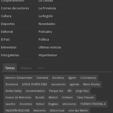
Cooperativismo
La Ciudad
Correo de Lectores
La Provincia
Cultura
La Región
Deportes
Novedades
Editorial
Policiales
El País
Política
Entrevistas
Ultimas noticias
Fotogalerías
Visperhumor
Temas
Nuevos
Lo +
Americo Schvartzman
Gimnasia
Insólitos
Agmer
Coronavirus
Rocamora
JORGE RUBÉN DÍAZ
vacunación
agenda
Mario Rovina
Aníbal Gallay
recomendados
Parque Sur
ATE
Jorge Díaz
humor de Miércoles
Bordet
Marbot
Urribarri
Clara Chauvín
Lauritto
Docentes
fútbol
Regatas
elecciones
TORNEO FEDERAL A
VALENTÍN BISOGNI
Ambiente
fútbol local
cine San Martín