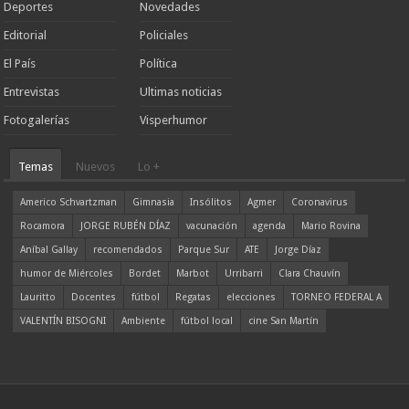
Deportes
Novedades
Editorial
Policiales
El País
Política
Entrevistas
Ultimas noticias
Fotogalerías
Visperhumor
Temas
Nuevos
Lo +
Americo Schvartzman
Gimnasia
Insólitos
Agmer
Coronavirus
Rocamora
JORGE RUBÉN DÍAZ
vacunación
agenda
Mario Rovina
Aníbal Gallay
recomendados
Parque Sur
ATE
Jorge Díaz
humor de Miércoles
Bordet
Marbot
Urribarri
Clara Chauvín
Lauritto
Docentes
fútbol
Regatas
elecciones
TORNEO FEDERAL A
VALENTÍN BISOGNI
Ambiente
fútbol local
cine San Martín