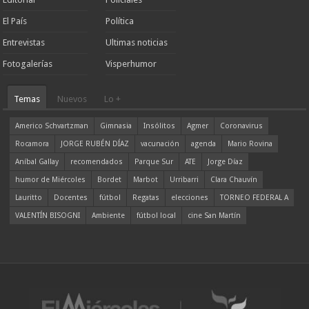
El País
Política
Entrevistas
Ultimas noticias
Fotogalerías
Visperhumor
Temas
Nuevos
Lo +
Americo Schvartzman
Gimnasia
Insólitos
Agmer
Coronavirus
Rocamora
JORGE RUBÉN DÍAZ
vacunación
agenda
Mario Rovina
Aníbal Gallay
recomendados
Parque Sur
ATE
Jorge Díaz
humor de Miércoles
Bordet
Marbot
Urribarri
Clara Chauvín
Lauritto
Docentes
fútbol
Regatas
elecciones
TORNEO FEDERAL A
VALENTÍN BISOGNI
Ambiente
fútbol local
cine San Martín