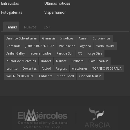
Entrevistas
Ultimas noticias
Fotogalerías
Visperhumor
Temas
Nuevos
Lo +
Americo Schvartzman
Gimnasia
Insólitos
Agmer
Coronavirus
Rocamora
JORGE RUBÉN DÍAZ
vacunación
agenda
Mario Rovina
Aníbal Gallay
recomendados
Parque Sur
ATE
Jorge Díaz
humor de Miércoles
Bordet
Marbot
Urribarri
Clara Chauvín
Lauritto
Docentes
fútbol
Regatas
elecciones
TORNEO FEDERAL A
VALENTÍN BISOGNI
Ambiente
fútbol local
cine San Martín