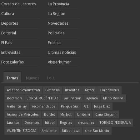
Correo de Lectores
La Provincia
Cultura
La Región
Deportes
Novedades
Editorial
Policiales
El País
Política
Entrevistas
Ultimas noticias
Fotogalerías
Visperhumor
Temas
Nuevos
Lo +
Americo Schvartzman
Gimnasia
Insólitos
Agmer
Coronavirus
Rocamora
JORGE RUBÉN DÍAZ
vacunación
agenda
Mario Rovina
Aníbal Gallay
recomendados
Parque Sur
ATE
Jorge Díaz
humor de Miércoles
Bordet
Marbot
Urribarri
Clara Chauvín
Lauritto
Docentes
fútbol
Regatas
elecciones
TORNEO FEDERAL A
VALENTÍN BISOGNI
Ambiente
fútbol local
cine San Martín