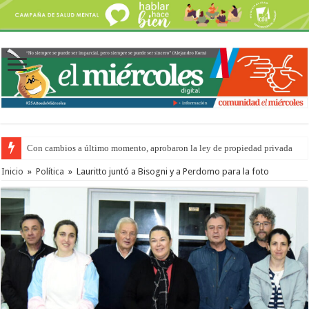
Con cambios a último momento, aprobaron la ley de propiedad privada
Adopción en Entre Ríos: el 35% de los 90 niños, niñas y adolescentes que 
Inicio
»
Política
»
Lauritto juntó a Bisogni y a Perdomo para la foto