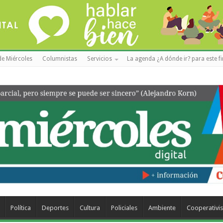
de Miércoles
Columnistas
Servicios
La agenda ¿A dónde ir? para este f
Política
Deportes
Cultura
Policiales
Ambiente
Cooperativi