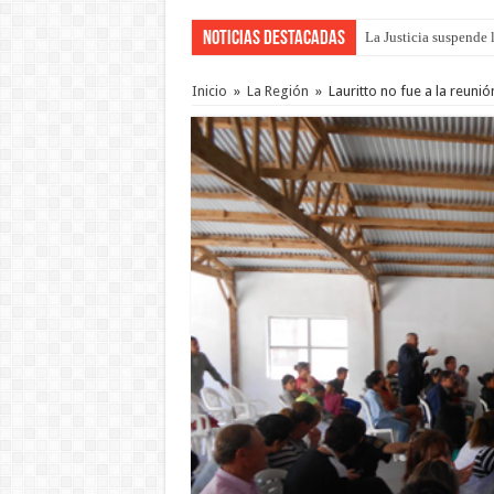
Noticias Destacadas
La Justicia suspende 
Se presentará la obra
Inicio
»
La Región
»
Lauritto no fue a la reuni