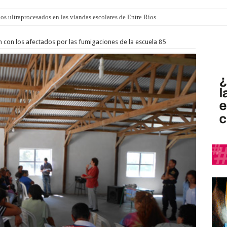
los ultraprocesados en las viandas escolares de Entre Ríos
 “La Runfla de los Macanos”
ón con los afectados por las fumigaciones de la escuela 85