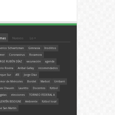
mas
Nuevos
Lo +
erico Schvartzman
Gimnasia
Insólitos
mer
Coronavirus
Rocamora
RGE RUBÉN DÍAZ
vacunación
agenda
rio Rovina
Aníbal Gallay
recomendados
rque Sur
ATE
Jorge Díaz
mor de Miércoles
Bordet
Marbot
Urribarri
ara Chauvín
Lauritto
Docentes
fútbol
gatas
elecciones
TORNEO FEDERAL A
LENTÍN BISOGNI
Ambiente
fútbol local
ne San Martín