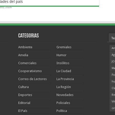
dades del país
sto, 2026
Categorias
Te
Ambiente
Gremiales
Am
Amelia
Humor
Ag
JO
Comerciales
Insólitos
Ma
Cooperativismo
La Ciudad
Pa
Correo de Lectores
La Provincia
hu
Cultura
La Región
Cl
Deportes
Novedades
Re
VA
Editorial
Policiales
ci
El País
Política