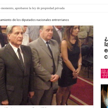
 momento, aprobaron la ley de propiedad privada
s: el 35% de los 90 niños, niñas y adolescentes que esperan una familia tiene CU
tamiento de los diputados nacionales entrerrianos