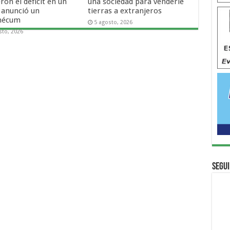
ron el déficit en un
una sociedad para venderle
 anunció un
tierras a extranjeros
mécum
5 agosto, 2026
sto, 2026
Segui