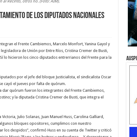
 al Recinto, otros no. (Foto: AIM).
rtamiento de los diputados nacionales
ntegran el Frente Cambiemos, Marcelo Monfort, Yanina Gayol y
 legisladora de Unión por Entre Ríos, Cristina Cremer de Busti,
í lo hicieron los cinco diputados entrerrianos del Frente para la
Ausp
utados por el jefe del bloque Justicialista, el sindicalista Oscar
se cayó el jueves por falta de quórum.
a dar quórum fueron los integrantes del Frente Cambiemos,
tino; y la diputada Cristina Cremer de Busti, que integra el
a Victoria, Julio Solanas, Juan Manuel Huss, Carolina Galliard,
a algunos bloques opositores, cumplimos con nuestro
 los despidos”, confirmó Huss en su cuenta de Twitter y criticó
uricio Macri: “Pago a los buitres y endeudarse.... Y desproteger a