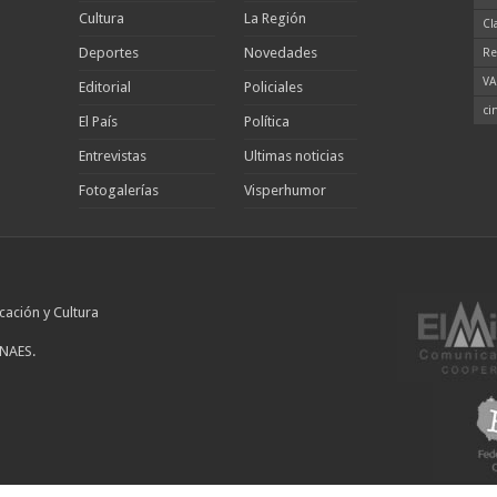
Cultura
La Región
Cl
Deportes
Novedades
Re
VA
Editorial
Policiales
ci
El País
Política
Entrevistas
Ultimas noticias
Fotogalerías
Visperhumor
cación y Cultura
INAES.