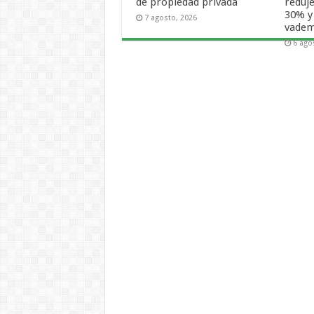
de propiedad privada
reduje
30% y
7 agosto, 2026
vade
6 ago