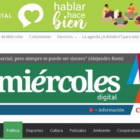
 de Miércoles
Columnistas
Servicios
La agenda ¿A dónde ir? para este 
a
Política
Deportes
Cultura
Policiales
Ambiente
Cooperativi