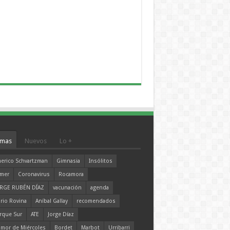
mas
Nuevos
Lo +
erico Schvartzman
Gimnasia
Insólitos
mer
Coronavirus
Rocamora
RGE RUBÉN DÍAZ
vacunación
agenda
rio Rovina
Aníbal Gallay
recomendados
rque Sur
ATE
Jorge Díaz
mor de Miércoles
Bordet
Marbot
Urribarri