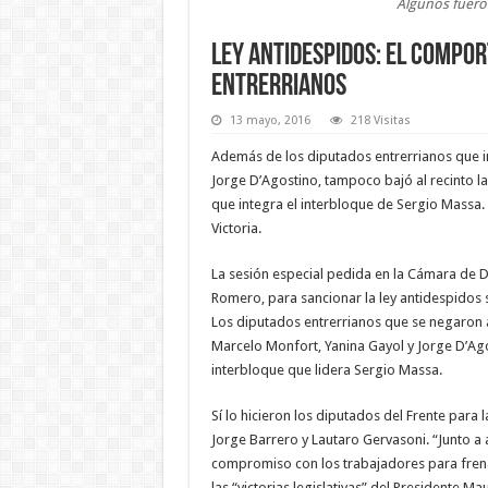
Algunos fueron
Ley antidespidos: el compo
entrerrianos
13 mayo, 2016
218 Visitas
Además de los diputados entrerrianos que i
Jorge D’Agostino, tampoco bajó al recinto la
que integra el interbloque de Sergio Massa. S
Victoria.
La sesión especial pedida en la Cámara de Dip
Romero, para sancionar la ley antidespidos 
Los diputados entrerrianos que se negaron 
Marcelo Monfort, Yanina Gayol y Jorge D’Agos
interbloque que lidera Sergio Massa.
Sí lo hicieron los diputados del Frente para l
Jorge Barrero y Lautaro Gervasoni. “Junto 
compromiso con los trabajadores para frenar
las “victorias legislativas” del Presidente Ma