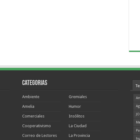
Categorias
Te
Ambiente
Gremiales
Am
Amelia
Humor
Ag
JO
Comerciales
Insólitos
Ma
Cooperativismo
La Ciudad
Pa
Correo de Lectores
La Provincia
hu