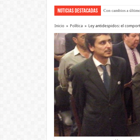
Noticias Destacadas
Con cambios a último
Adopción en Entre Río
Inicio
»
Política
»
Ley antidespidos: el compor