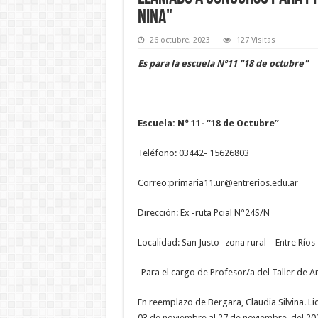
Nina"
26 octubre, 2023
127 Visitas
Es para la escuela Nº11 "18 de octubre"
Escuela: N° 11- “18 de Octubre”
Teléfono: 03442- 15626803
Correo:primaria11.ur@entrerios.edu.ar
Dirección: Ex -ruta Pcial N°24S/N
Localidad: San Justo- zona rural – Entre Ríos
-Para el cargo de Profesor/a del Taller de Ar
En reemplazo de Bergara, Claudia Silvina. L
03 de noviembre al 27 de noviembre, del 20