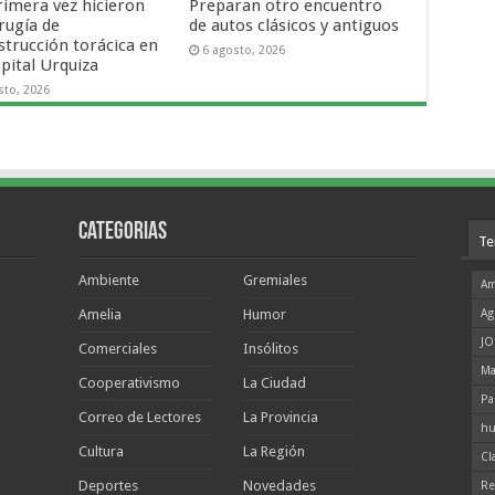
rimera vez hicieron
Preparan otro encuentro
rugía de
de autos clásicos y antiguos
strucción torácica en
6 agosto, 2026
pital Urquiza
sto, 2026
Categorias
Te
Ambiente
Gremiales
Am
Amelia
Humor
Ag
JO
Comerciales
Insólitos
Ma
Cooperativismo
La Ciudad
Pa
Correo de Lectores
La Provincia
hu
Cultura
La Región
Cl
Deportes
Novedades
Re