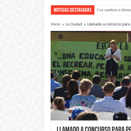
Noticias Destacadas
Con cambios a último
Del viernes 7 al domi
Inicio
»
La Ciudad
»
Llamado a concurso para 
Llamado a concurso para pr