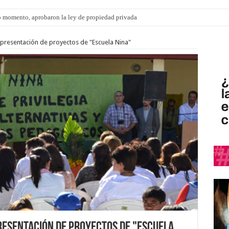
 momento, aprobaron la ley de propiedad privada
ngo 9 de agosto: la agenda ¿A dónde ir? para este finde
presentación de proyectos de "Escuela Nina"
esentación de proyectos de "Escuela