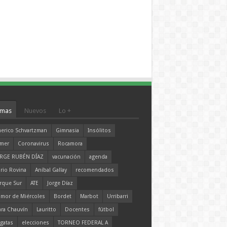
mas
Nuevos
Lo +
erico Schvartzman
Gimnasia
Insólitos
mer
Coronavirus
Rocamora
RGE RUBÉN DÍAZ
vacunación
agenda
rio Rovina
Aníbal Gallay
recomendados
rque Sur
ATE
Jorge Díaz
mor de Miércoles
Bordet
Marbot
Urribarri
ara Chauvín
Lauritto
Docentes
fútbol
gatas
elecciones
TORNEO FEDERAL A