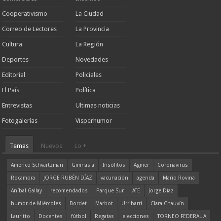
Cooperativismo
La Ciudad
Correo de Lectores
La Provincia
Cultura
La Región
Deportes
Novedades
Editorial
Policiales
El País
Política
Entrevistas
Ultimas noticias
Fotogalerías
Visperhumor
Temas
Nuevos
Lo +
Americo Schvartzman
Gimnasia
Insólitos
Agmer
Coronavirus
Rocamora
JORGE RUBÉN DÍAZ
vacunación
agenda
Mario Rovina
Aníbal Gallay
recomendados
Parque Sur
ATE
Jorge Díaz
humor de Miércoles
Bordet
Marbot
Urribarri
Clara Chauvín
Lauritto
Docentes
fútbol
Regatas
elecciones
TORNEO FEDERAL A