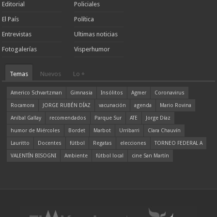
Editorial
Policiales
El País
Política
Entrevistas
Ultimas noticias
Fotogalerías
Visperhumor
Temas
Nuevos
Lo +
Americo Schvartzman
Gimnasia
Insólitos
Agmer
Coronavirus
Rocamora
JORGE RUBÉN DÍAZ
vacunación
agenda
Mario Rovina
Aníbal Gallay
recomendados
Parque Sur
ATE
Jorge Díaz
humor de Miércoles
Bordet
Marbot
Urribarri
Clara Chauvín
Lauritto
Docentes
fútbol
Regatas
elecciones
TORNEO FEDERAL A
VALENTÍN BISOGNI
Ambiente
fútbol local
cine San Martín