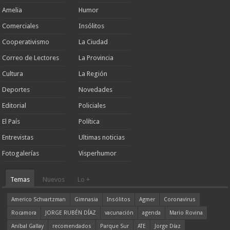
Amelia
Humor
Comerciales
Insólitos
Cooperativismo
La Ciudad
Correo de Lectores
La Provincia
Cultura
La Región
Deportes
Novedades
Editorial
Policiales
El País
Política
Entrevistas
Ultimas noticias
Fotogalerías
Visperhumor
Temas
Nuevos
Lo +
Americo Schvartzman
Gimnasia
Insólitos
Agmer
Coronavirus
Rocamora
JORGE RUBÉN DÍAZ
vacunación
agenda
Mario Rovina
Aníbal Gallay
recomendados
Parque Sur
ATE
Jorge Díaz