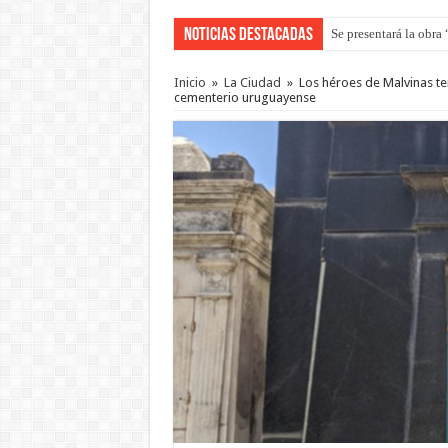
Noticias Destacadas
Se presentará la obra
Preparan otro encuent
Inicio
»
La Ciudad
»
Los héroes de Malvinas te
cementerio uruguayense