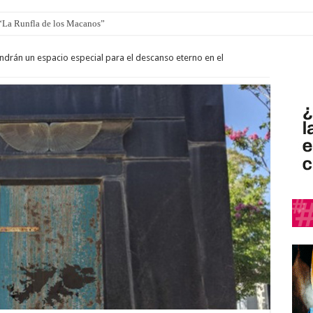
 “La Runfla de los Macanos”
ro de autos clásicos y antiguos
ndrán un espacio especial para el descanso eterno en el