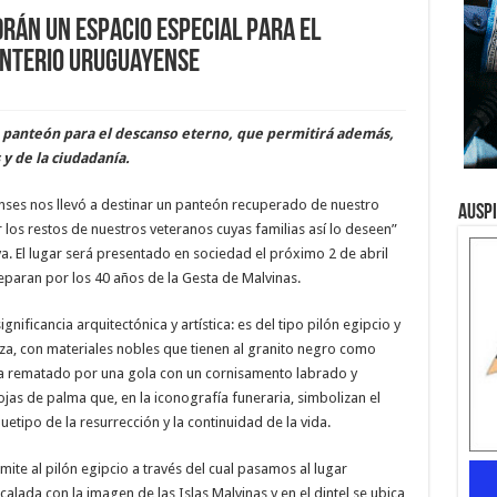
rán un espacio especial para el
enterio uruguayense
 panteón para el descanso eterno, que permitirá además,
y de la ciudadanía.
ses nos llevó a destinar un panteón recuperado de nuestro
Ausp
los restos de nuestros veteranos cuyas familias así lo deseen”
a. El lugar será presentado en sociedad el próximo 2 de abril
eparan por los 40 años de la Gesta de Malvinas.
nificancia arquitectónica y artística: es del tipo pilón egipcio y
leza, con materiales nobles que tienen al granito negro como
 rematado por una gola con un cornisamento labrado y
jas de palma que, en la iconografía funeraria, simbolizan el
quetipo de la resurrección y la continuidad de la vida.
mite al pilón egipcio a través del cual pasamos al lugar
calada con la imagen de las Islas Malvinas y en el dintel se ubica