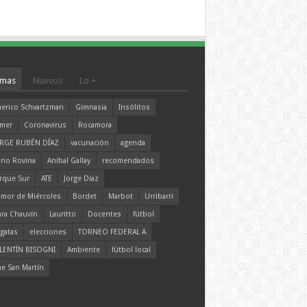
mas
Nuevos
Lo +
erico Schvartzman
Gimnasia
Insólitos
mer
Coronavirus
Rocamora
RGE RUBÉN DÍAZ
vacunación
agenda
rio Rovina
Aníbal Gallay
recomendados
rque Sur
ATE
Jorge Díaz
mor de Miércoles
Bordet
Marbot
Urribarri
ara Chauvín
Lauritto
Docentes
fútbol
gatas
elecciones
TORNEO FEDERAL A
LENTÍN BISOGNI
Ambiente
fútbol local
ne San Martín