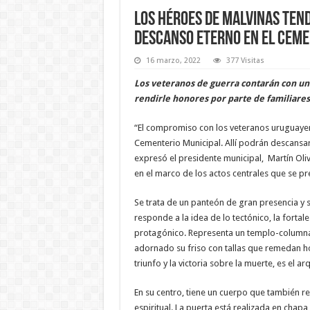
Los héroes de Malvinas tend
descanso eterno en el cem
16 marzo, 2022
377 Visitas
Los veteranos de guerra contarán con un
rendirle honores por parte de familiares 
“El compromiso con los veteranos uruguayen
Cementerio Municipal. Allí podrán descansar 
expresó el presidente municipal, Martín Oliv
en el marco de los actos centrales que se pr
Se trata de un panteón de gran presencia y sig
responde a la idea de lo tectónico, la forta
protagónico. Representa un templo-columna
adornado su friso con tallas que remedan ho
triunfo y la victoria sobre la muerte, es el ar
En su centro, tiene un cuerpo que también re
espiritual. La puerta está realizada en chapa 