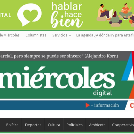
de Miércoles
Columnistas
Servicios
La agenda ¿A dónde ir? para este f
Política
Deportes
Cultura
Policiales
Ambiente
Cooperativi