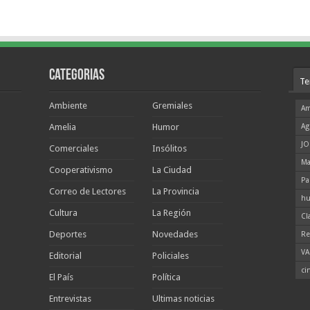
Categorias
Te
Ambiente
Gremiales
Am
Amelia
Humor
Ag
JO
Comerciales
Insólitos
Ma
Cooperativismo
La Ciudad
Pa
Correo de Lectores
La Provincia
hu
Cultura
La Región
Cl
Deportes
Novedades
Re
VA
Editorial
Policiales
ci
El País
Política
Entrevistas
Ultimas noticias