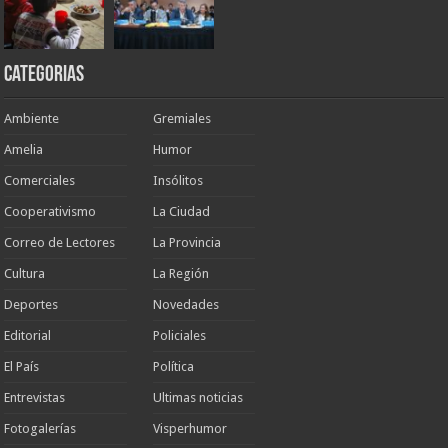
Categorias
Ambiente
Gremiales
Amelia
Humor
Comerciales
Insólitos
Cooperativismo
La Ciudad
Correo de Lectores
La Provincia
Cultura
La Región
Deportes
Novedades
Editorial
Policiales
El País
Política
Entrevistas
Ultimas noticias
Fotogalerías
Visperhumor