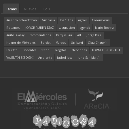
Temas
Nuevos
Lo +
Americo Schvartzman
Gimnasia
Insólitos
Agmer
Coronavirus
Rocamora
JORGE RUBÉN DÍAZ
vacunación
agenda
Mario Rovina
Aníbal Gallay
recomendados
Parque Sur
ATE
Jorge Díaz
humor de Miércoles
Bordet
Marbot
Urribarri
Clara Chauvín
Lauritto
Docentes
fútbol
Regatas
elecciones
TORNEO FEDERAL A
VALENTÍN BISOGNI
Ambiente
fútbol local
cine San Martín