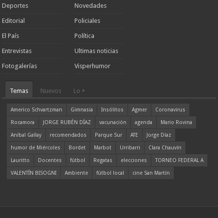
Deportes
Novedades
Editorial
Policiales
El País
Política
Entrevistas
Ultimas noticias
Fotogalerías
Visperhumor
Temas
Nuevos
Lo +
Americo Schvartzman
Gimnasia
Insólitos
Agmer
Coronavirus
Rocamora
JORGE RUBÉN DÍAZ
vacunación
agenda
Mario Rovina
Aníbal Gallay
recomendados
Parque Sur
ATE
Jorge Díaz
humor de Miércoles
Bordet
Marbot
Urribarri
Clara Chauvín
Lauritto
Docentes
fútbol
Regatas
elecciones
TORNEO FEDERAL A
VALENTÍN BISOGNI
Ambiente
fútbol local
cine San Martín