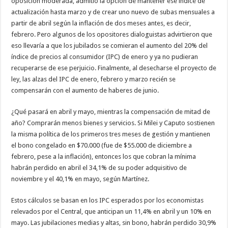
oposición moderada, admitió la opción de mantener ese índice de
actualización hasta marzo y de crear uno nuevo de subas mensuales a
partir de abril según la inflación de dos meses antes, es decir,
febrero. Pero algunos de los opositores dialoguistas advirtieron que
eso llevaría a que los jubilados se comieran el aumento del 20% del
índice de precios al consumidor (IPC) de enero y ya no pudieran
recuperarse de ese perjuicio. Finalmente, al desecharse el proyecto de
ley, las alzas del IPC de enero, febrero y marzo recién se
compensarán con el aumento de haberes de junio.
¿Qué pasará en abril y mayo, mientras la compensación de mitad de
año? Comprarán menos bienes y servicios. Si Milei y Caputo sostienen
la misma política de los primeros tres meses de gestión y mantienen
el bono congelado en $70.000 (fue de $55.000 de diciembre a
febrero, pese a la inflación), entonces los que cobran la mínima
habrán perdido en abril el 34,1% de su poder adquisitivo de
noviembre y el 40,1% en mayo, según Martínez.
Estos cálculos se basan en los IPC esperados por los economistas
relevados por el Central, que anticipan un 11,4% en abril y un 10% en
mayo. Las jubilaciones medias y altas, sin bono, habrán perdido 30,9%