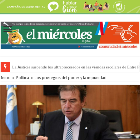
La Justicia suspende los ultraprocesados en las viandas escolares de Entre 
Se presentará la obra “La Runfla de los Macanos”
Inicio
»
Política
»
Los privilegios del poder y la impunidad