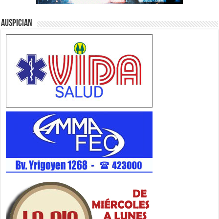
Auspician