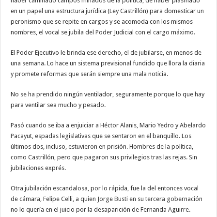
haber caminado campos minados de la política, de haber plasmado
en un papel una estructura jurídica (Ley Castrillón) para domesticar un
peronismo que se repite en cargos y se acomoda con los mismos
nombres, el vocal se jubila del Poder Judicial con el cargo máximo.
El Poder Ejecutivo le brinda ese derecho, el de jubilarse, en menos de
una semana. Lo hace un sistema previsional fundido que llora la diaria
y promete reformas que serán siempre una mala noticia.
No se ha prendido ningún ventilador, seguramente porque lo que hay
para ventilar sea mucho y pesado.
Pasó cuando se iba a enjuiciar a Héctor Alanis, Mario Yedro y Abelardo
Pacayut, espadas legislativas que se sentaron en el banquillo. Los
últimos dos, incluso, estuvieron en prisión. Hombres de la política,
como Castrillón, pero que pagaron sus privilegios tras las rejas. Sin
jubilaciones exprés.
Otra jubilación escandalosa, por lo rápida, fue la del entonces vocal
de cámara, Felipe Celli, a quien Jorge Busti en su tercera gobernación
no lo quería en el juicio por la desaparición de Fernanda Aguirre.