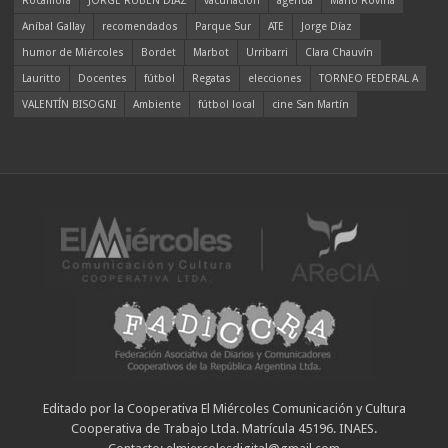
Rocamora
JORGE RUBÉN DÍAZ
vacunación
agenda
Mario Rovina
Aníbal Gallay
recomendados
Parque Sur
ATE
Jorge Díaz
humor de Miércoles
Bordet
Marbot
Urribarri
Clara Chauvín
Lauritto
Docentes
fútbol
Regatas
elecciones
TORNEO FEDERAL A
VALENTÍN BISOGNI
Ambiente
fútbol local
cine San Martín
Editado por la Cooperativa El Miércoles Comunicación y Cultura
Cooperativa de Trabajo Ltda. Matrícula 45196. INAES.