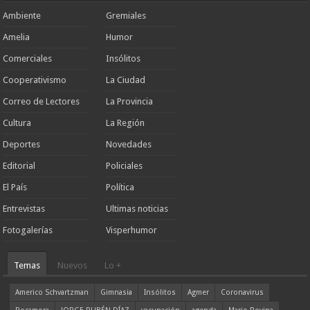
Ambiente
Gremiales
Amelia
Humor
Comerciales
Insólitos
Cooperativismo
La Ciudad
Correo de Lectores
La Provincia
Cultura
La Región
Deportes
Novedades
Editorial
Policiales
El País
Política
Entrevistas
Ultimas noticias
Fotogalerías
Visperhumor
Temas
Nuevos
Lo +
Americo Schvartzman
Gimnasia
Insólitos
Agmer
Coronavirus