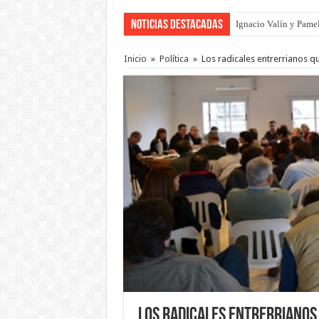
Noticias Destacadas
Ignacio Valín y Pamel
Traigo el litoral en 
Inicio
»
Política
»
Los radicales entrerrianos qu
Los radicales entrerrianos