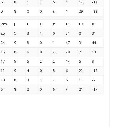
5
8
1
2
5
1
14
-13
0
8
0
0
8
1
29
-28
Pts.
J
G
E
P
GF
GC
DF
25
9
8
1
0
31
0
31
24
9
8
0
1
47
3
44
18
8
6
0
2
20
7
13
17
9
5
2
2
14
5
9
12
9
4
0
5
6
23
-17
10
8
3
1
4
6
13
-7
6
8
2
0
6
4
21
-17