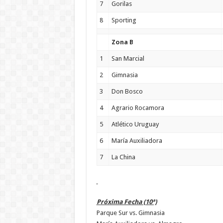
7
Gorilas
8
Sporting
Zona B
1
San Marcial
2
Gimnasia
3
Don Bosco
4
Agrario Rocamora
5
Atlético Uruguay
6
María Auxiliadora
7
La China
Próxima Fecha (10ª)
Parque Sur vs. Gimnasia