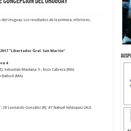
DE CONCEPCIÓN DEL URUGUAY
del Uruguay. Los resultados de la primera, inferiores,
2017 “Libertador Gral. San Martín”
Ausp
ora 4
); Sebastián Maidana-3-, Enzo Cabrera (MA)
n Baltoré (MA)
ST: 26’ Leonardo González (R); 41’ Nahuel Velázquez (AU)