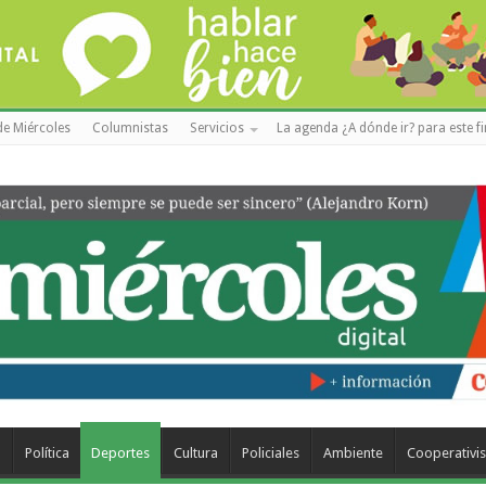
de Miércoles
Columnistas
Servicios
La agenda ¿A dónde ir? para este f
a
Política
Deportes
Cultura
Policiales
Ambiente
Cooperativi