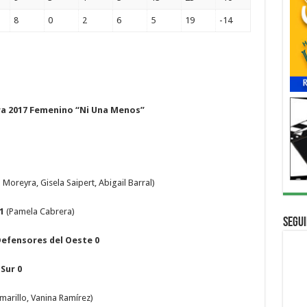
8
0
2
6
5
19
-14
a 2017 Femenino “Ni Una Menos”
a Moreyra, Gisela Saipert, Abigail Barral)
1
(Pamela Cabrera)
Segui
efensores del Oeste 0
Sur 0
arillo, Vanina Ramírez)