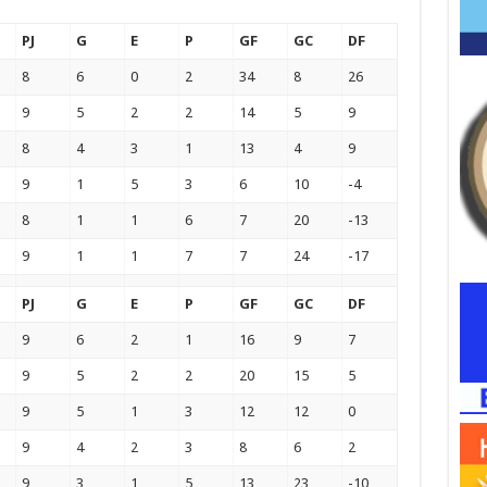
PJ
G
E
P
GF
GC
DF
8
6
0
2
34
8
26
9
5
2
2
14
5
9
8
4
3
1
13
4
9
9
1
5
3
6
10
-4
8
1
1
6
7
20
-13
9
1
1
7
7
24
-17
PJ
G
E
P
GF
GC
DF
9
6
2
1
16
9
7
9
5
2
2
20
15
5
9
5
1
3
12
12
0
9
4
2
3
8
6
2
9
3
1
5
13
23
-10