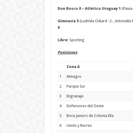
Don Bosco 0 – Atlético Uruguay 1
(Flavia
Gimnasia 5
(Ludmila Odiard -2-, Antonella 
0
Libre:
Sporting
Posiciones
Zona A
1
Almagro
2
Parque Sur
3
Engranaje
4
Defensores del Oeste
5
Boca Juniors de Colonia Elía
6
Unión y Recreo