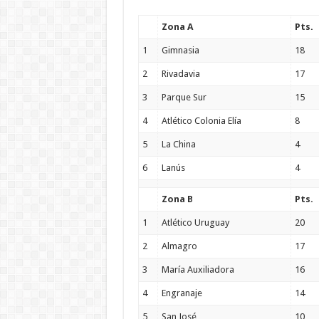
Zona A
Pts.
1
Gimnasia
18
2
Rivadavia
17
3
Parque Sur
15
4
Atlético Colonia Elía
8
5
La China
4
6
Lanús
4
Zona B
Pts.
1
Atlético Uruguay
20
2
Almagro
17
3
María Auxiliadora
16
4
Engranaje
14
5
San José
10