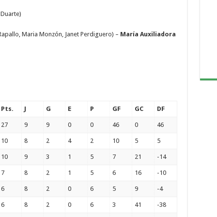
 Duarte)
Rapallo, Maria Monzón, Janet Perdiguero) –
María Auxiliadora
Pts.
J
G
E
P
GF
GC
DF
27
9
9
0
0
46
0
46
10
8
2
4
2
10
5
5
10
9
3
1
5
7
21
-14
7
8
2
1
5
6
16
-10
6
8
2
0
6
5
9
-4
6
8
2
0
6
3
41
-38