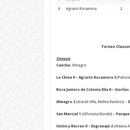
6
Agrario Rocamora
2
Torneo Clausur
Síntesis
Cancha:
Almagro
La China 0 – Agrario Rocamora 3
(Patrici
Boca Juniors de Colonia Elía 0 – Gorilas 
Almagro 2
(Araceli Villa, Melina Ramírez) –
D
San Marcial 1
(Alfonsina Bordet) –
Parque 
Unión y Recreo 0 – Engranaje 2
(Aldana Am