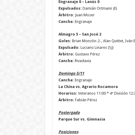
Engranaje 0 – Lanús 0
Expulsados:
Damián Ortmann (E)
Árbitro:
Juan Moser
Cancha:
Engranaje
Almagro 5 – San José 2
Goles:
Brian Monzón-2-, Alan Quittet, Iván 
Expulsado:
Luciano Linares (SJ)
Árbitro:
Gustavo Pérez
Cancha:
Rivadavia
Domingo 5/11
Cancha:
Engranaje
La China vs. Agrario Rocamora
Horarios:
Veteranos 11:00 * 4ª División 12:
Árbitro:
Fabián Pérez
Postergado
Parque Sur vs. Gimnasia
Posiciones