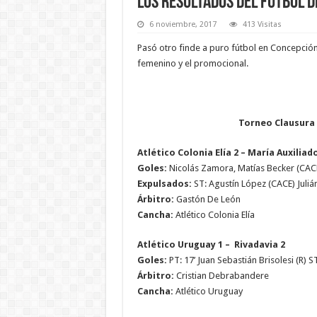
LOS RESULTADOS DEL FÚTBOL 
6 noviembre, 2017
413 Visitas
Pasó otro finde a puro fútbol en Concepción 
femenino y el promocional.
Torneo Clausura 
Atlético Colonia Elía 2 – María Auxiliad
Goles:
Nicolás Zamora, Matías Becker (CACE
Expulsados:
ST: Agustín López (CACE) Juliá
Árbitro:
Gastón De León
Cancha:
Atlético Colonia Elía
Atlético Uruguay 1 – Rivadavia 2
Goles:
PT: 17’ Juan Sebastián Brisolesi (R) 
Árbitro:
Cristian Debrabandere
Cancha:
Atlético Uruguay