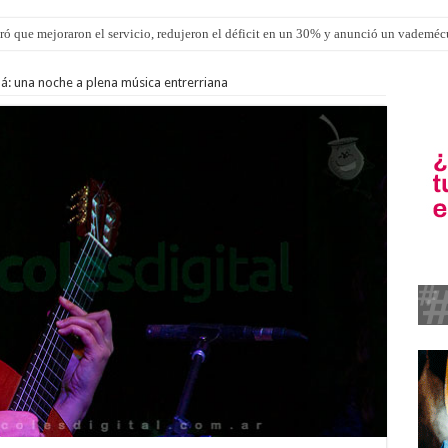
ron una cirugía de reconstrucción torácica en el Hospital Urquiza
: una noche a plena música entrerriana