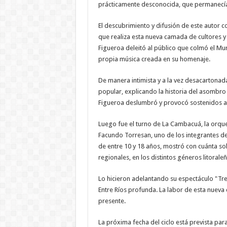
prácticamente desconocida, que permanecía
El descubrimiento y difusión de este autor c
que realiza esta nueva camada de cultores y
Figueroa deleitó al público que colmó el M
propia música creada en su homenaje.
De manera intimista y a la vez desacartonada,
popular, explicando la historia del asombro 
Figueroa deslumbró y provocó sostenidos a
Luego fue el turno de La Cambacuá, la orques
Facundo Torresan, uno de los integrantes d
de entre 10 y 18 años, mostró con cuánta soli
regionales, en los distintos géneros litoraleñ
Lo hicieron adelantando su espectáculo "Tr
Entre Ríos profunda. La labor de esta nuev
presente.
La próxima fecha del ciclo está prevista par