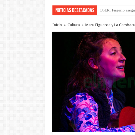
Noticias Destacadas
Por primera vez hicie
Inicio
»
Cultura
»
Maru Figueroa y La Cambacuá