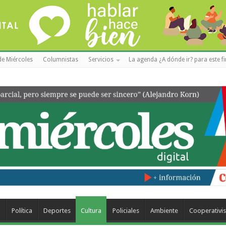
de Miércoles
Columnistas
Servicios
La agenda ¿A dónde ir? para este f
a
Política
Deportes
Cultura
Policiales
Ambiente
Cooperativi