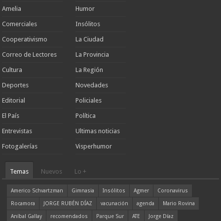
Amelia
Humor
Comerciales
Insólitos
Cooperativismo
La Ciudad
Correo de Lectores
La Provincia
Cultura
La Región
Deportes
Novedades
Editorial
Policiales
El País
Política
Entrevistas
Ultimas noticias
Fotogalerías
Visperhumor
Temas
Nuevos
Lo +
Americo Schvartzman
Gimnasia
Insólitos
Agmer
Coronavirus
Rocamora
JORGE RUBÉN DÍAZ
vacunación
agenda
Mario Rovina
Aníbal Gallay
recomendados
Parque Sur
ATE
Jorge Díaz