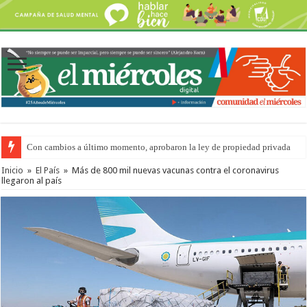
Con cambios a último momento, aprobaron la ley de propiedad privada
Del viernes 7 al domingo 9 de agosto: la agenda ¿A dónde ir? para este find
Inicio
»
El País
»
Más de 800 mil nuevas vacunas contra el coronavirus
llegaron al país