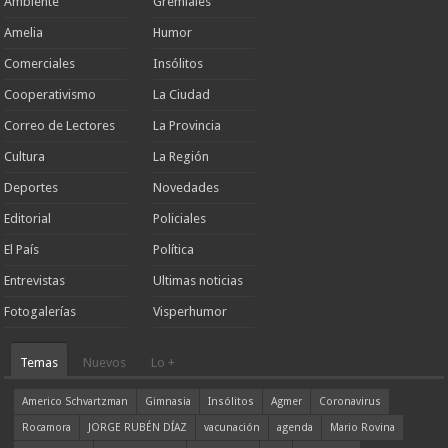
Ambiente
Gremiales
Amelia
Humor
Comerciales
Insólitos
Cooperativismo
La Ciudad
Correo de Lectores
La Provincia
Cultura
La Región
Deportes
Novedades
Editorial
Policiales
El País
Política
Entrevistas
Ultimas noticias
Fotogalerías
Visperhumor
Temas
Nuevos
Lo +
Americo Schvartzman
Gimnasia
Insólitos
Agmer
Coronavirus
Rocamora
JORGE RUBÉN DÍAZ
vacunación
agenda
Mario Rovina