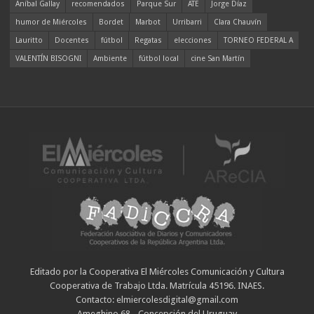
Aníbal Gallay
recomendados
Parque Sur
ATE
Jorge Díaz
humor de Miércoles
Bordet
Marbot
Urribarri
Clara Chauvín
Lauritto
Docentes
fútbol
Regatas
elecciones
TORNEO FEDERAL A
VALENTÍN BISOGNI
Ambiente
fútbol local
cine San Martín
Editado por la Cooperativa El Miércoles Comunicación y Cultura
Cooperativa de Trabajo Ltda. Matrícula 45196. INAES.
Contacto: elmiercolesdigital@gmail.com
Ameghino 68 - Concepción del Uruguay