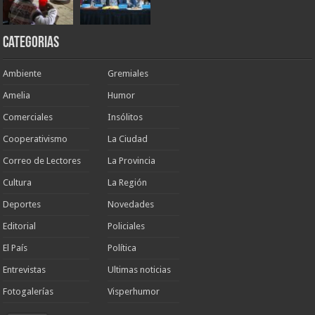
Categorias
Ambiente
Gremiales
Amelia
Humor
Comerciales
Insólitos
Cooperativismo
La Ciudad
Correo de Lectores
La Provincia
Cultura
La Región
Deportes
Novedades
Editorial
Policiales
El País
Política
Entrevistas
Ultimas noticias
Fotogalerías
Visperhumor