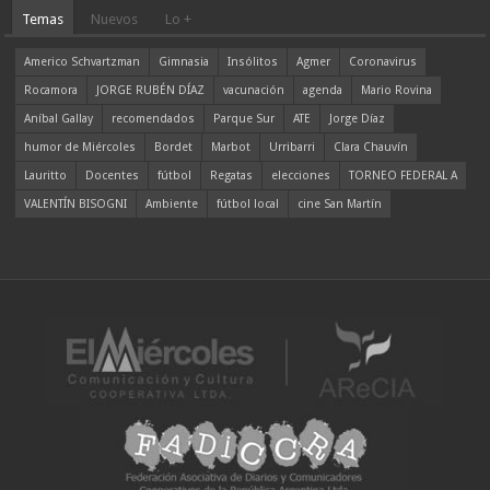
Temas
Nuevos
Lo +
Americo Schvartzman
Gimnasia
Insólitos
Agmer
Coronavirus
Rocamora
JORGE RUBÉN DÍAZ
vacunación
agenda
Mario Rovina
Aníbal Gallay
recomendados
Parque Sur
ATE
Jorge Díaz
humor de Miércoles
Bordet
Marbot
Urribarri
Clara Chauvín
Lauritto
Docentes
fútbol
Regatas
elecciones
TORNEO FEDERAL A
VALENTÍN BISOGNI
Ambiente
fútbol local
cine San Martín