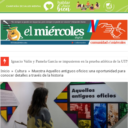
Ignacio Valín y Pamela García se impusieron en la prueba atlética de la UT
Traigo el litoral en mi canción: 100 años de Aníbal Sampayo
Inicio
»
Cultura
»
Muestra Aquellos antiguos oficios: una oportunidad para
conocer detalles a través de la historia