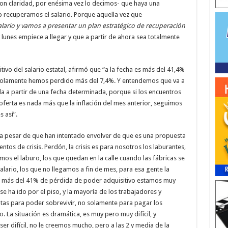
con claridad, por enésima vez lo decimos- que haya una
o recuperamos el salario. Porque aquella vez que
lario
y vamos a presentar un plan estratégico de recuperación
 lunes empiece a llegar y que a partir de ahora sea totalmente
ivo del salario estatal, afirmó que “a la fecha es más del 41,4%
solamente hemos perdido más del 7,4%. Y entendemos que va a
da a partir de una fecha determinada, porque si los encuentros
a oferta es nada más que la inflación del mes anterior, seguimos
 así”.
a, a pesar de que han intentado envolver de que es una propuesta
 de crisis. Perdón, la crisis es para nosotros los laburantes,
s el laburo, los que quedan en la calle cuando las fábricas se
alario, los que no llegamos a fin de mes, para esa gente la
 más del 41% de pérdida de poder adquisitivo estamos muy
se ha ido por el piso, y la mayoría de los trabajadores y
otas para poder sobrevivir, no solamente para pagar los
. La situación es dramática, es muy pero muy difícil, y
r difícil, no le creemos mucho, pero a las 2 y media de la