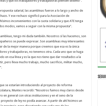
as y que los trabajadores y trabajadoras piensen distinto”.
opuesta salarial, las asambleas fueron a lo largo y ancho de
chazo. Y ese rechazo significó para la Asociación de
simos inconvenientes con la cuota solidaria y que ATE tenga
os modos, vamos a seguir con la misma propuesta”.
asambleas, tengo mi duda también. Nosotros sí las hacemos, son
ompañeros se puede expresar. Son asambleas muy interesantes
uir de la mejor manera porque creemos que esa es la única
dores y trabajadoras, no tenemos otra. Cada uno que se haga
o en esa línea y es la que nos tiene que dar resultados a la
ir, pero lleva mucho trabajo, mucho sacrificio, militar mucho,
”.
Segui
que se estarían introduciendo al proyecto de reforma
Legislatura, Muntes recordó: “Nosotros fuimos muy claros desde
ro en general con otras instituciones y en el seno de la
 proyecto de ley no podía avanzar. A partir de ahí hicimos un
 la provincia, pero discutiendo con cada uno de los