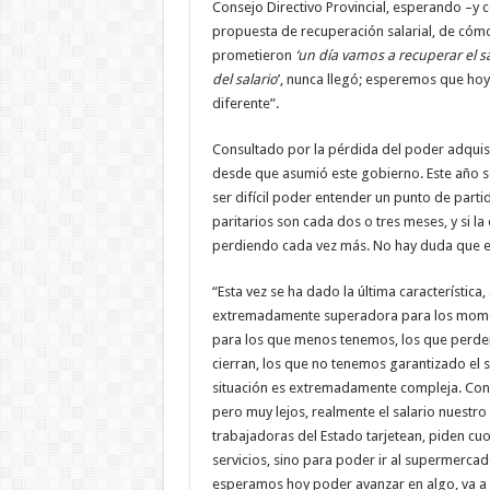
Consejo Directivo Provincial, esperando –y 
propuesta de recuperación salarial, de cóm
prometieron
‘un día vamos a recuperar el sa
del salario
’, nunca llegó; esperemos que hoy
diferente”.
Consultado por la pérdida del poder adquisit
desde que asumió este gobierno. Este año 
ser difícil poder entender un punto de parti
paritarios son cada dos o tres meses, y si l
perdiendo cada vez más. No hay duda que es
“Esta vez se ha dado la última característic
extremadamente superadora para los momentos
para los que menos tenemos, los que perdemo
cierran, los que no tenemos garantizado el s
situación es extremadamente compleja. Con
pero muy lejos, realmente el salario nuestro 
trabajadoras del Estado tarjetean, piden cu
servicios, sino para poder ir al supermercado
esperamos hoy poder avanzar en algo, va a se