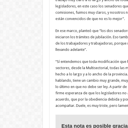
legisladores, en este caso los senadores que
comisiones, fuimos muy claros, y nosotros 
están convencidos de que no es lo mejor”.
En ese marco, planteó que “los dos senador
iniciaron los trámites de jubilación. Eso ta
de los trabajadores y trabajadoras, porque n
llevando adelante”.
“Sí entendemos que toda modificación que 
sectores, desde la Multisectorial, todas las
hecho a lo largo y a lo ancho de la provinci
hablando, tiene un cambio muy grande, muy 
lo último en que no debe ser ley. A partir d
firme esperanza de que los legisladores n
acuerdo, que por la obediencia debida y por
acompañar. Duele, es muy triste, pero lamen
Esta nota es posible gracia