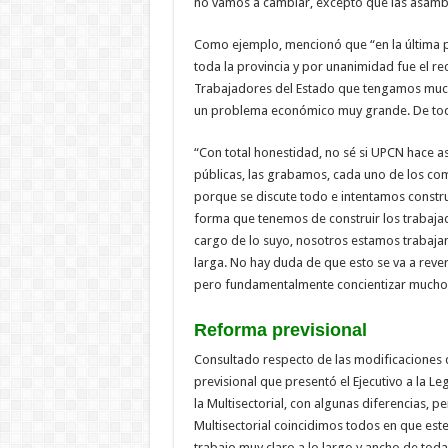
no vamos a cambiar, excepto que las asamble
Como ejemplo, mencionó que “en la última pr
toda la provincia y por unanimidad fue el re
Trabajadores del Estado que tengamos muchí
un problema económico muy grande. De tod
“Con total honestidad, no sé si UPCN hace 
públicas, las grabamos, cada uno de los c
porque se discute todo e intentamos constr
forma que tenemos de construir los trabaja
cargo de lo suyo, nosotros estamos trabajand
larga. No hay duda de que esto se va a revert
pero fundamentalmente concientizar mucho
Reforma previsional
Consultado respecto de las modificaciones 
previsional que presentó el Ejecutivo a la 
la Multisectorial, con algunas diferencias, pe
Multisectorial coincidimos todos en que este
trabajo muy claro a lo largo y ancho de toda