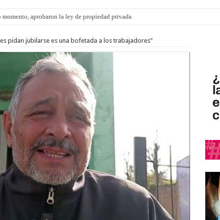
 momento, aprobaron la ley de propiedad privada
ngo 9 de agosto: la agenda ¿A dónde ir? para este finde
s pidan jubilarse es una bofetada a los trabajadores”