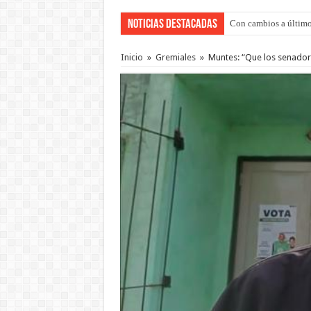
Noticias Destacadas
Con cambios a último
Del viernes 7 al domi
Inicio
»
Gremiales
»
Muntes: “Que los senadore