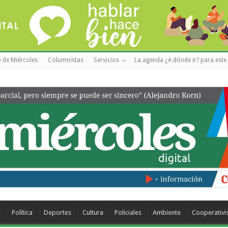
 de Miércoles
Columnistas
Servicios
La agenda ¿A dónde ir? para este 
a
Política
Deportes
Cultura
Policiales
Ambiente
Cooperativ