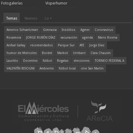
Fotogalerías
Visperhumor
Temas
Nuevos
Lo +
Americo Schvartzman
Gimnasia
Insólitos
Agmer
Coronavirus
Rocamora
JORGE RUBÉN DÍAZ
vacunación
agenda
Mario Rovina
Aníbal Gallay
recomendados
Parque Sur
ATE
Jorge Díaz
humor de Miércoles
Bordet
Marbot
Urribarri
Clara Chauvín
Lauritto
Docentes
fútbol
Regatas
elecciones
TORNEO FEDERAL A
VALENTÍN BISOGNI
Ambiente
fútbol local
cine San Martín