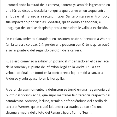
Promediando la mitad de la carrera, Santero y Lambiris ingresaron en
una férrea disputa desde la horquilla que derivó en un toque entre
ambos en el ingreso a la recta principal. Santero ingresó en trompo y
fue impactado por Nicolás González, quien debió abandonar; el
uruguayo de Ford se despistó pero la maniobra le valió la exclusión.
En el relanzamiento, Canapino, en sus intentos de sobrepaso a Werner
(en la tercera colocación), perdió una posición con Ortelli, quien pasó
a ser el puntero del segundo pelotón de la carrera.
Ruggiero comenzó a exhibir un potencial impensado en el desenlace
de la prueba y el punto de inflexión llegó en la vuelta 22. La alta
velocidad final que tomó en la contrarrecta le permitió alcanzar a
Ardusso y sobrepasarlo en la horquilla.
A partir de ese momento, la definición se tornó en una hegemonía del
piloto del Sprint Racing, que supo mantener la diferencia respecto del
santafesino. Ardusso, incluso, terminó defendiéndose del asedio del
tercero, Werner, quien cruzó la bandera a cuadros a tan sólo una
décima y media del piloto del Renault Sport Torino Team.