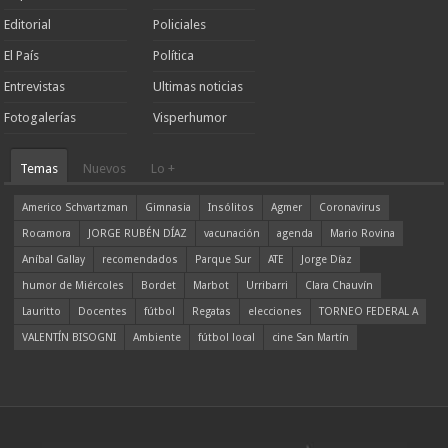
Editorial
Policiales
El País
Política
Entrevistas
Ultimas noticias
Fotogalerías
Visperhumor
Temas
Nuevos
Lo +
Americo Schvartzman
Gimnasia
Insólitos
Agmer
Coronavirus
Rocamora
JORGE RUBÉN DÍAZ
vacunación
agenda
Mario Rovina
Aníbal Gallay
recomendados
Parque Sur
ATE
Jorge Díaz
humor de Miércoles
Bordet
Marbot
Urribarri
Clara Chauvín
Lauritto
Docentes
fútbol
Regatas
elecciones
TORNEO FEDERAL A
VALENTÍN BISOGNI
Ambiente
fútbol local
cine San Martín