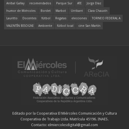
Aníbal Gallay
recomendados
Parque Sur
ATE
Jorge Díaz
humor de Miércoles
Bordet
Marbot
Urribarri
Clara Chauvín
Lauritto
Docentes
fútbol
Regatas
elecciones
TORNEO FEDERAL A
VALENTÍN BISOGNI
Ambiente
fútbol local
cine San Martín
Editado por la Cooperativa El Miércoles Comunicación y Cultura
Cooperativa de Trabajo Ltda. Matrícula 45196. INAES.
Contacto: elmiercolesdigital@gmail.com