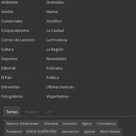
Ambiente
Gremiales
Amelia
Humor
Comerciales
Insólitos
Cooperativismo
La Ciudad
Correo de Lectores
La Provincia
Cultura
La Región
Deportes
Novedades
Editorial
Policiales
El País
Política
Entrevistas
Ultimas noticias
Fotogalerías
Visperhumor
Temas
Nuevos
Lo +
Americo Schvartzman
Gimnasia
Insólitos
Agmer
Coronavirus
Rocamora
JORGE RUBÉN DÍAZ
vacunación
agenda
Mario Rovina